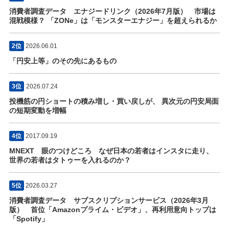
消費者調査データ エナジードリンク（2026年7月版） 市場は
混戦模様？ 「ZONe」は「モンスターエナジー」を超えられるか
2位
2026.06.01
「円安上等」のその先にあるもの
3位
2026.07.24
投機筋の円ショートの積み増し・買い戻しが、 異次元の円安局面
の短期変動を増幅
4位
2017.09.19
MNEXT 眼のつけどころ なぜ日本の若者はインスタに走り、
世界の若者はタトゥーを入れるのか？
5位
2026.03.27
消費者調査データ サブスクリプションサービス（2026年3月
版） 首位「Amazonプライム・ビデオ」、再利用意向トップは
「Spotify」