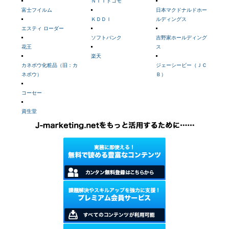
ＮＴＴドコモ
富士フイルム
日本マクドナルドホー
ＫＤＤＩ
ルディングス
エスティ ローダー
ソフトバンク
吉野家ホールディング
花王
ス
楽天
カネボウ化粧品（旧：カ
ジェーシービー（ＪＣ
ネボウ）
Ｂ）
コーセー
資生堂