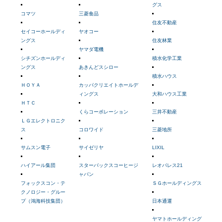
グス
コマツ
三菱食品
住友不動産
セイコーホールディ
ヤオコー
ングス
住友林業
ヤマダ電機
シチズンホールディ
積水化学工業
ングス
あきんどスシロー
積水ハウス
ＨＯＹＡ
カッパクリエイトホールデ
ィングス
大和ハウス工業
ＨＴＣ
くらコーポレーション
三井不動産
ＬＧエレクトロニク
ス
コロワイド
三菱地所
サムスン電子
サイゼリヤ
LIXIL
ハイアール集団
スターバックスコーヒージ
レオパレス21
ャパン
フォックスコン・テ
ＳＧホールディングス
クノロジー・グルー
プ（鴻海科技集団）
日本通運
ヤマトホールディング