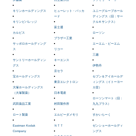
キリンホールディングス
ヒューレット・パッカ
ユニーグループホール
ード
ディングス（旧：サー
キリンビバレッジ
クルＫサンクス）
富士通
カルピス
ローソン
ブラザー工業
サッポロホールディング
エーエム・ピーエム
ス
リコー
三越
サントリーホールディン
キーエンス
グス
伊勢丹
京セラ
宝ホールディングス
セブン＆アイホールデ
東京エレクトロン
ィングス（イトーヨー
大塚ホールディングス
カ堂）
（大塚製薬）
日本電産
ローソンマート（旧：
武田薬品工業
村田製作所
九九プラス）
ロート製薬
エルピーダメモリ
すかいらーく
Eastman Kodak
ＮＴＴ
ゼンショーホールディ
Company
ングス