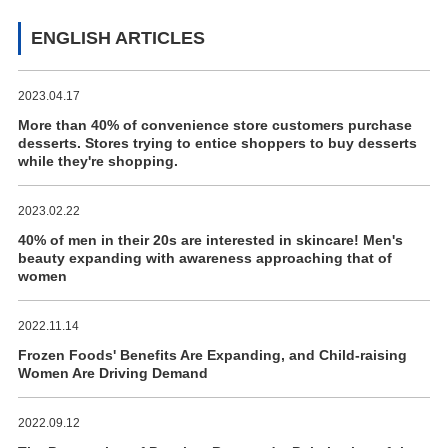
ENGLISH ARTICLES
2023.04.17
More than 40% of convenience store customers purchase
desserts. Stores trying to entice shoppers to buy desserts
while they're shopping.
2023.02.22
40% of men in their 20s are interested in skincare! Men's
beauty expanding with awareness approaching that of
women
2022.11.14
Frozen Foods' Benefits Are Expanding, and Child-raising
Women Are Driving Demand
2022.09.12