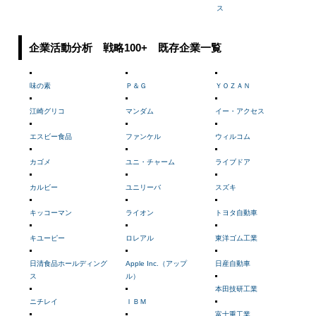
ス
企業活動分析 戦略100+ 既存企業一覧
味の素
Ｐ＆Ｇ
ＹＯＺＡＮ
江崎グリコ
マンダム
イー・アクセス
エスビー食品
ファンケル
ウィルコム
カゴメ
ユニ・チャーム
ライブドア
カルビー
ユニリーバ
スズキ
キッコーマン
ライオン
トヨタ自動車
キユーピー
ロレアル
東洋ゴム工業
日清食品ホールディング
Apple Inc.（アップ
日産自動車
ス
ル）
本田技研工業
ニチレイ
ＩＢＭ
富士重工業