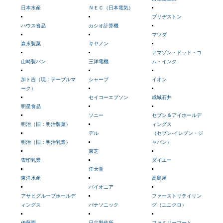
日本水産
ＮＥＣ（日本電気）
ブリヂストン
ハウス食品
カシオ計算機
マツダ
森永製菓
キヤノン
アマゾン・ドット・コ
山崎製パン
三洋電機
ム・インク
加ト吉（現：テーブルマ
シャープ
イオン
ーク）
セイコーエプソン
成城石井
明星食品
ソニー
セブン＆アイホールデ
明治（旧：明治製菓）
ィングス
デル
（セブン-イレブン・ジ
明治（旧：明治乳業）
ャパン）
東芝
雪印乳業
ダイエー
任天堂
東洋水産
高島屋
パイオニア
アサヒグループホールデ
ファーストリテイリン
ィングス
パナソニック
グ（ユニクロ）
伊藤園
日立製作所
ファミリーマート