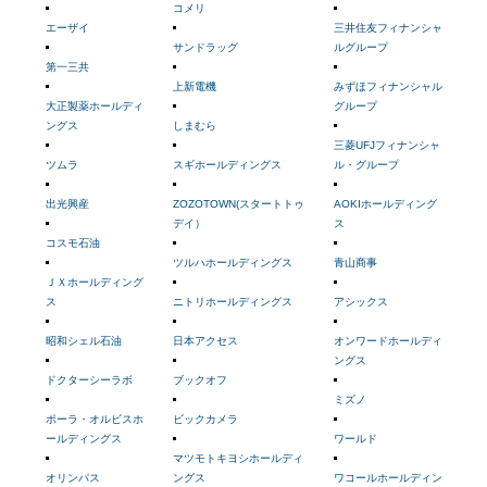
コメリ
エーザイ
三井住友フィナンシャ
サンドラッグ
ルグループ
第一三共
上新電機
みずほフィナンシャル
大正製薬ホールディ
グループ
ングス
しまむら
三菱UFJフィナンシャ
ツムラ
スギホールディングス
ル・グループ
出光興産
ZOZOTOWN(スタートトゥ
AOKIホールディング
デイ）
ス
コスモ石油
ツルハホールディングス
青山商事
ＪＸホールディング
ス
ニトリホールディングス
アシックス
昭和シェル石油
日本アクセス
オンワードホールディ
ングス
ドクターシーラボ
ブックオフ
ミズノ
ポーラ・オルビスホ
ビックカメラ
ールディングス
ワールド
マツモトキヨシホールディ
オリンパス
ングス
ワコールホールディン