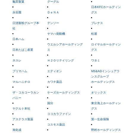
亀田製菓
グーグル
日本KFCホールディン
永谷園
ＤｅＮＡ
グス
日清製粉グループ本
デンソー
プレナス
社
ヤマハ発動機
松屋
日本ハム
ウエルシアホールディング
ロイヤルホールディン
日本たばこ産業
ス
グス
ネスレ
Ｈ２Ｏリテイリング
ワタミ
プリマハム
エディオン
MS&ADインシュアラ
ンスグループ
マルハニチロ
カワチ薬品
ホールディングス
ザ・コカコーラカン
ケーズホールディングス
オリックス
パニー
国分
東京海上ホールディン
ヤクルト本社
グス
ココカラファイン
アステラス製薬
第一生命保険
コスモス薬品
旭化成
野村ホールディングス