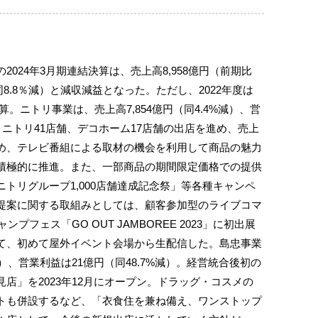
024年3月期連結決算は、売上高8,958億円（前期比
（同8.8％減）と減収減益となった。ただし、2022年度は
決算。ニトリ事業は、売上高7,854億円（同4.4%減）、営
減）。ニトリ41店舗、デコホーム17店舗の出店を進め、売上
め、テレビ番組による取材の機会を利用して商品の魅力
積極的に推進。また、一部商品の期間限定価格での提供
トリグループ1,000店舗達成記念祭」等各種キャンペ
提案に関する取組みとしては、顧客参加型のライブコマ
プフェス「GO OUT JAMBOREE 2023」に初出展
て、初めて屋外イベント会場から生配信した。島忠事業
%減）、営業利益は21億円（同48.7%減）。経営統合後初の
店」を2023年12月にオープン。ドラッグ・コスメの
トも併設するなど、「衣食住を兼ね備え、ワンストップ