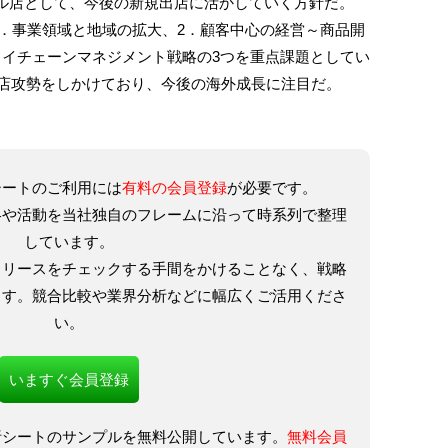
ル店として、今後の新規出店に活かしていく方針だ。
、1．事業領域と地域の拡大、2．顧客中心の経営～商品開
ライチェーンマネジメント戦略の3つを重点課題としてい
出店攻勢をしかけており、今後の海外成長に注目だ。
シートのご利用には
有料の会員登録
が必要です。
略や活動を当社独自のフレームに沿って時系列で整理
しています。
リリースをチェックする手間をかけることなく、戦略
ます。競合比較や業界分析などに幅広くご活用くださ
い。
いますぐ会員登録
析シートのサンプルを無料公開しています。
無料会員