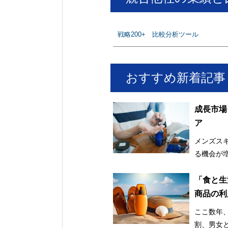
戦略200+ 比較分析ツール
おすすめ新着記事
成長市場
ア
メンズス
る機会が
「食と生
商品の利
け止め市
ここ数年
割、男女