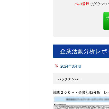
への登録
でダウンロ
企業活動分析レポ
2024年3月期
バックナンバー
戦略２００＋・企業活動分析 レ