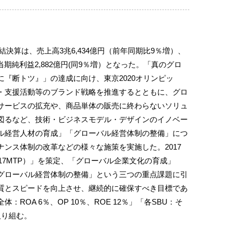
連結決算は、売上高3兆6,434億円（前年同期比9％増）、
当期純利益2,882億円(同9％増）となった。「真のグロ
『断トツ』」の達成に向け、東京2020オリンピッ
・支援活動等のブランド戦略を推進するとともに、グロ
サービスの拡充や、商品単体の販売に終わらないソリュ
図るなど、技術・ビジネスモデル・デザインのイノベー
ル経営人材の育成」「グローバル経営体制の整備」につ
ンス体制の改革などの様々な施策を実施した。2017
017MTP）」を策定、「グローバル企業文化の育成」
グローバル経営体制の整備」という三つの重点課題に引
質とスピードを向上させ、継続的に確保すべき目標であ
ROA 6％、OP 10％、ROE 12％」「各SBU：そ
取り組む。