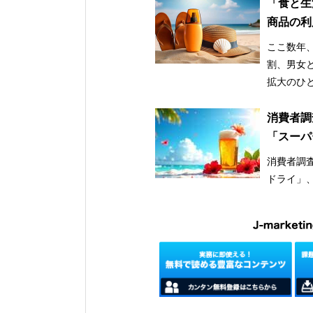
「食と生
商品の利
け止め市
ここ数年
割、男女
拡大のひ
消費者調
「スーパ
消費者調査
ドライ」