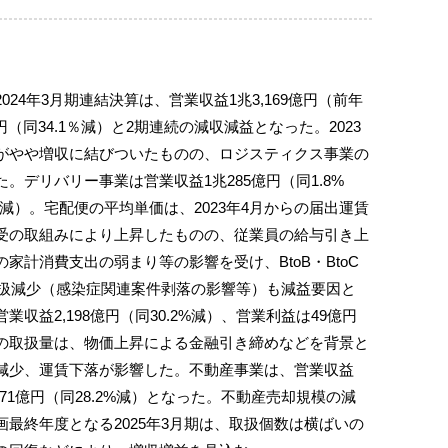
24年3月期連結決算は、営業収益1兆3,169億円（前年
円（同34.1％減）と2期連続の減収減益となった。2023
がやや増収に結びついたものの、ロジスティクス事業の
。デリバリー事業は営業収益1兆285億円（同1.8%
3%減）。宅配便の平均単価は、2023年4月からの届出運賃
受の取組みにより上昇したものの、従業員の給与引き上
家計消費支出の弱まり等の影響を受け、BtoB・BtoC
取扱減少（感染症関連案件剥落の影響等）も減益要因と
収益2,198億円（同30.2%減）、営業利益は49億円
の取扱量は、物価上昇による金融引き締めなどを背景と
減少、運賃下落が影響した。不動産事業は、営業収益
益71億円（同28.2%減）となった。不動産売却規模の減
最終年度となる2025年3月期は、取扱個数は横ばいの