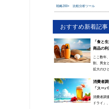
戦略200+ 比較分析ツール
おすすめ新着記事
「食と生
商品の利
け止め市
ここ数年
割、男女
拡大のひ
消費者調
「スーパ
消費者調査
ドライ」