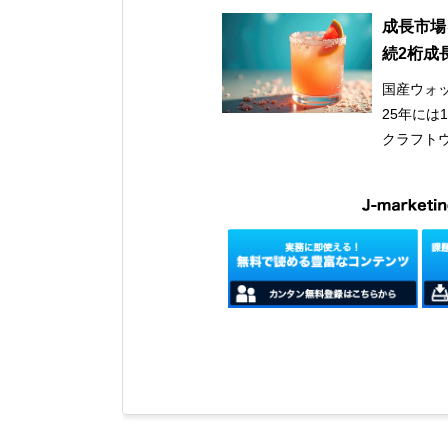
成長市場
続2桁成
国産ウォッ
25年には
クラフト
後も成長