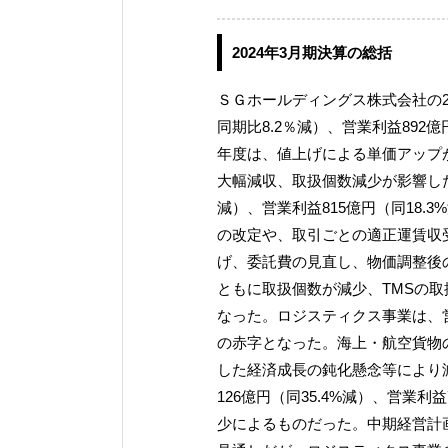
2024年3月期決算の総括
ＳＧホールディングス株式会社の20
同期比8.2％減）、営業利益892億
年度は、値上げによる単価アップ
大幅減収、取扱個数減少が影響した
減）、営業利益815億円（同18.
の改定や、取引ごとの適正運賃収
げ、委託費の見直し、物価調整後の
ともに取扱個数が減少、TMSの
なった。ロジスティクス事業は、営業
の赤字となった。海上・航空貨物
した経済成長の鈍化懸念等により
126億円（同35.4%減）、営業利
少によるものだった。中期経営計画