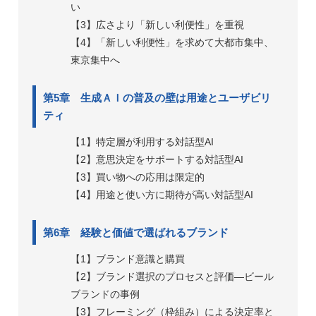
い
【3】広さより「新しい利便性」を重視
【4】「新しい利便性」を求めて大都市集中、
東京集中へ
第5章 生成ＡＩの普及の壁は用途とユーザビリ
ティ
【1】特定層が利用する対話型AI
【2】意思決定をサポートする対話型AI
【3】買い物への応用は限定的
【4】用途と使い方に期待が高い対話型AI
第6章 経験と価値で選ばれるブランド
【1】ブランド意識と購買
【2】ブランド選択のプロセスと評価―ビール
ブランドの事例
【3】フレーミング（枠組み）による決定率と