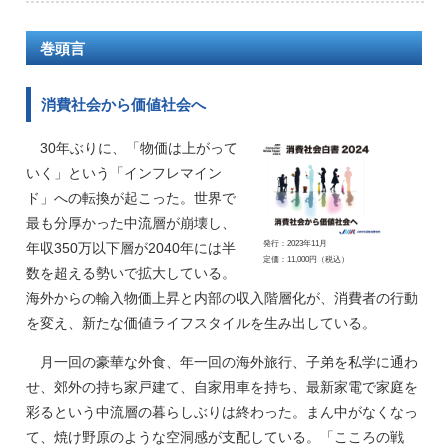
巻頭言
消費社会から価値社会へ
30年ぶりに、「物価は上がって
いく」という「インフレマイン
ド」への転換が起こった。世界で
最も分厚かった中流層が崩壊し、
発行：2023年11月
年収350万以下層が2040年には半
定価：11,000円（税込）
数を超える勢いで拡大している。
海外からの輸入物価上昇と内部の収入階層化が、消費者の行動
を変え、新たな価値ライフスタイルを生み出している。
月一回の豪華な外食、年一回の海外旅行、子弟を私学に通わ
せ、郊外の持ち家戸建て、自家用車を持ち、最新家電で家庭を
彩るという中流層の暮らしぶりは終わった。まん中がなくなっ
て、焼け野原のような空洞感が支配している。「こころの戦