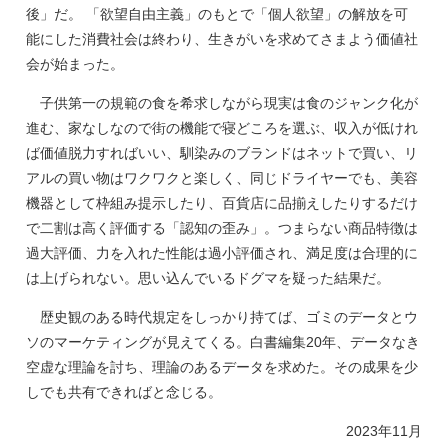
後」だ。 「欲望自由主義」のもとで「個人欲望」の解放を可
能にした消費社会は終わり、生きがいを求めてさまよう価値社
会が始まった。
子供第一の規範の食を希求しながら現実は食のジャンク化が
進む、家なしなので街の機能で寝どころを選ぶ、収入が低けれ
ば価値脱力すればいい、馴染みのブランドはネットで買い、リ
アルの買い物はワクワクと楽しく、同じドライヤーでも、美容
機器として枠組み提示したり、百貨店に品揃えしたりするだけ
で二割は高く評価する「認知の歪み」。つまらない商品特徴は
過大評価、力を入れた性能は過小評価され、満足度は合理的に
は上げられない。思い込んでいるドグマを疑った結果だ。
歴史観のある時代規定をしっかり持てば、ゴミのデータとウ
ソのマーケティングが見えてくる。白書編集20年、データなき
空虚な理論を討ち、理論のあるデータを求めた。その成果を少
しでも共有できればと念じる。
2023年11月