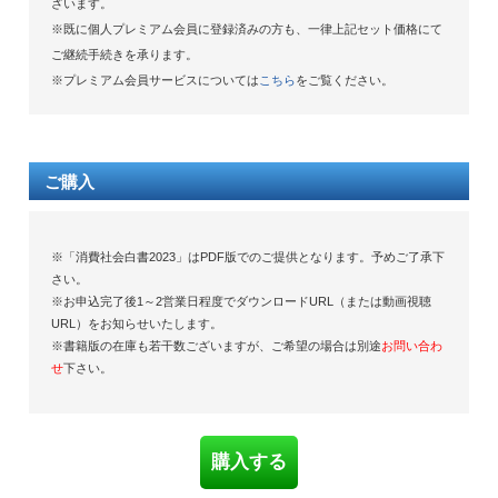
ざいます。
※既に個人プレミアム会員に登録済みの方も、一律上記セット価格にて
ご継続手続きを承ります。
※プレミアム会員サービスについては
こちら
をご覧ください。
ご購入
※「消費社会白書2023」はPDF版でのご提供となります。予めご了承下
さい。
※お申込完了後1～2営業日程度でダウンロードURL（または動画視聴
URL）をお知らせいたします。
※書籍版の在庫も若干数ございますが、ご希望の場合は別途
お問い合わ
せ
下さい。
購入する