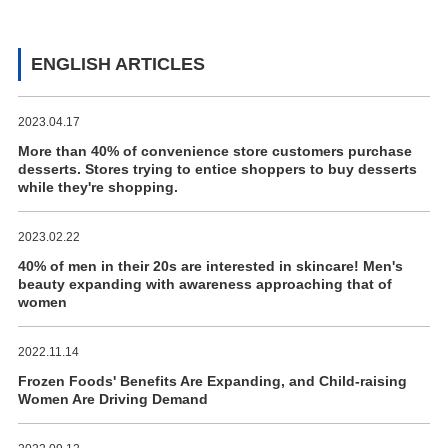
ENGLISH ARTICLES
2023.04.17
More than 40% of convenience store customers purchase
desserts. Stores trying to entice shoppers to buy desserts
while they're shopping.
2023.02.22
40% of men in their 20s are interested in skincare! Men's
beauty expanding with awareness approaching that of
women
2022.11.14
Frozen Foods' Benefits Are Expanding, and Child-raising
Women Are Driving Demand