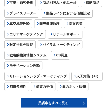
市場・顧客分析
商品別強み・弱み分析
戦略商品
プライスリーダー
製品ラインにおける価格設定
真空地帯理論
卸売機能原理
提案営業
エリアマーケティング
リテールサポート
限定得意先販促
バイラルマーケティング
戦略的物流情報システム
CS調査
モチベーション理論
リレーションシップ・マーケティング
人工知能（AI）
都市多様性
購買力平価
薬のネット販売
用語集をすべて見る