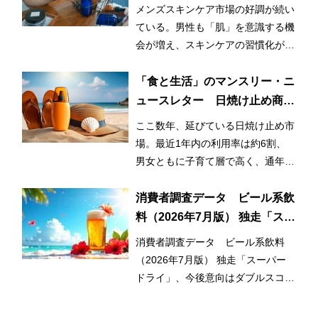
メンズスキンケア市場の好調が続い
ている。男性も「肌」を意識する機
会が増え、スキンケアの習慣化が始
まっているとみられる。
「食と生活」のマンスリー・ニ
ュースレター 日焼け止め商品
の利用率が3割増！ 日常的かつ
ここ数年、延びている日焼け止め市
早期化・長期化する日焼け止め
場。最近1年内の利用率は約6割、
市場
男女ともに子育て層で高く、通年利
用と使用範囲の拡大が市場拡大のひ
とつの要因となっている。
消費者調査データ ビール系飲
料（2026年7月版） 独走「スー
パードライ」、今後意向はダブ
消費者調査データ ビール系飲料
ルスコアに
（2026年7月版） 独走「スーパー
ドライ」、今後意向はダブルスコア
に