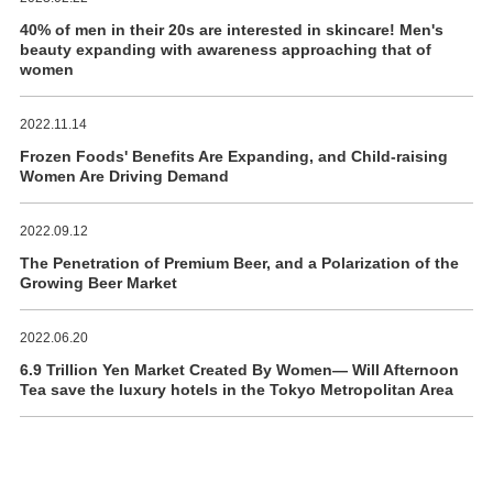
40% of men in their 20s are interested in skincare! Men's
beauty expanding with awareness approaching that of
women
2022.11.14
Frozen Foods' Benefits Are Expanding, and Child-raising
Women Are Driving Demand
2022.09.12
The Penetration of Premium Beer, and a Polarization of the
Growing Beer Market
2022.06.20
6.9 Trillion Yen Market Created By Women― Will Afternoon
Tea save the luxury hotels in the Tokyo Metropolitan Area