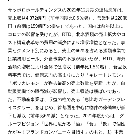
サッポロホールディングスの2021年12月期の連結決算は、
売上収益4,372億円（前年同期比0.6％増）、営業利益220億
円（前期は159億円の損失）であった。国内は前年以上に
コロナの影響を受けたが、RTD、北米酒類の売上拡大やコ
スト構造改革等の費用の減少により増収増益となった。事
業セグメント別にみると、売上の66％を占める酒類事業で
は業務用ビール、外食事業の不振が続いたが、RTD、海外
酒類の増収により全体では増収（前年比1.5％増）。食品飲
料事業では、健康志向の高まりにより「キレートレモン」
「ポッカレモン」が過去最高の売上数量を更新したが、自
動販売機での販売減が影響し、売上収益は横ばいであっ
た。不動産事業は、収益の柱である「恵比寿ガーデンプレ
イスタワー」をはじめ、首都圏を中心に物件の稼働率が低
下し減収（前年比6％減）となった。2021年度からは、グ
ループビジョン「世界に広がる『酒』『食』『飲』で個性
かがやくブランドカンパニーを目指す」のもと、1）本業