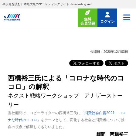
半歩先を読む日本最大級のマーケティングサイト J-marketing.net
無料
ログイン
会員登録
公開日：2020年12月03日
西橋裕三氏による「コロナな時代のコ
コロ」の解釈
ネクスト戦略ワークショップ アナザーストー
リー
当社顧問で、コピーライターの西橋裕三氏に
「消費社会白書2021 コロ
ナな時代のココロ」
をテーマとして、変化する社会と消費者について独
自の視点で解釈してもらいました。
顧問 西橋裕三