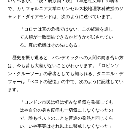
いくべきか。「銃・病原菌・鉄」（草思社文庫）の著者
で、カリフォルニア大学ロサンゼルス校地理学科教授のジ
ャレド・ダイアモンドは、次のように述べています。
「コロナは真の危機ではない。この経験を通し
て人類が一致団結できるかどうかが試されてい
る。真の危機はその先にある」
歴史を振り返ると、パンデミックへの人間の向き合い方
は、今も昔も大差がないことがわかります。「ロビンソ
ン・クルーソー」の著者としても知られる、ダニエル・デ
フォーは「ペストの記憶」の中で、次のように記述してい
ます。
「ロンドン市民は軽はずみな勇気を発揮しても
はや自分の身も疫病も一切気にしなくなったの
で、誰もペストのことを普通の発熱と同じくら
い、いや事実はそれ以上に警戒しなくなった」