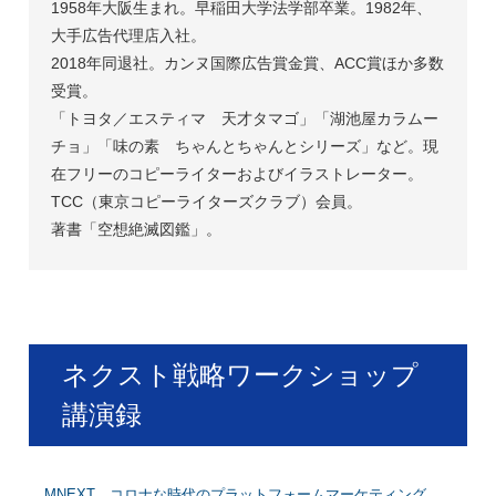
1958年大阪生まれ。早稲田大学法学部卒業。1982年、
大手広告代理店入社。
2018年同退社。カンヌ国際広告賞金賞、ACC賞ほか多数
受賞。
「トヨタ／エスティマ 天才タマゴ」「湖池屋カラムー
チョ」「味の素 ちゃんとちゃんとシリーズ」など。現
在フリーのコピーライターおよびイラストレーター。
TCC（東京コピーライターズクラブ）会員。
著書「空想絶滅図鑑」。
ネクスト戦略ワークショップ
講演録
MNEXT コロナな時代のプラットフォームマーケティング