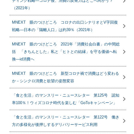
ティング戦略―コロナ後、消費の反発力はどこへ向かう？
（2021年）
MNEXT 眼のつけどころ コロナの出口シナリオとV字回復
戦略―日本の「隔離人口」は約39％（2021年）
MNEXT 眼のつけどころ 2021年「消費社会白書」の中間総
括 「きちんとした」私と「ヒトとの結縁」を守る価値へ転
換―id消費へ
MNEXT 眼のつけどころ 新型コロナ禍で消費はどう変わる
か－シンクロ消費と欲望の姿態変容
「食と生活」のマンスリー・ニュースレター 第125号 認知
率100％！ウィズコロナ時代を楽しむ「GoToキャンペーン」
「食と生活」のマンスリー・ニュースレター 第122号 働き
方の多様化が後押しするデリバリーサービス利用