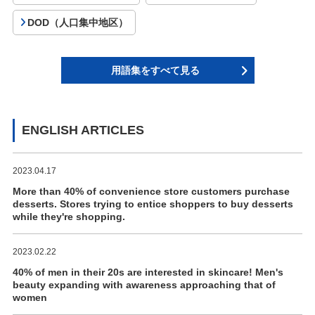
DOD（人口集中地区）
用語集をすべて見る
ENGLISH ARTICLES
2023.04.17
More than 40% of convenience store customers purchase
desserts. Stores trying to entice shoppers to buy desserts
while they're shopping.
2023.02.22
40% of men in their 20s are interested in skincare! Men's
beauty expanding with awareness approaching that of
women