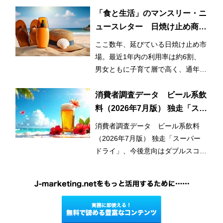
「食と生活」のマンスリー・ニ
ュースレター 日焼け止め商品
の利用率が3割増！ 日常的かつ
ここ数年、延びている日焼け止め市
早期化・長期化する日焼け止め
場。最近1年内の利用率は約6割、
市場
男女ともに子育て層で高く、通年利
用と使用範囲の拡大が市場拡大のひ
とつの要因となっている。
消費者調査データ ビール系飲
料（2026年7月版） 独走「スー
パードライ」、今後意向はダブ
消費者調査データ ビール系飲料
ルスコアに
（2026年7月版） 独走「スーパー
ドライ」、今後意向はダブルスコア
に