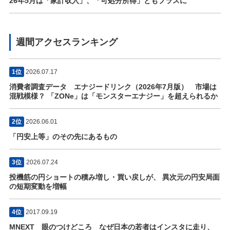
26年5月は「家計収入」、「可処分所得」ともプラスに
週間アクセスランキング
1位
2026.07.17
消費者調査データ エナジードリンク（2026年7月版） 市場は
混戦模様？ 「ZONe」は「モンスターエナジー」を超えられるか
2位
2026.06.01
「円安上等」のその先にあるもの
3位
2026.07.24
投機筋の円ショートの積み増し・買い戻しが、 異次元の円安局面
の短期変動を増幅
4位
2017.09.19
MNEXT 眼のつけどころ なぜ日本の若者はインスタに走り、