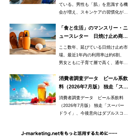
ている。男性も「肌」を意識する機
会が増え、スキンケアの習慣化が始
まっているとみられる。
「食と生活」のマンスリー・ニ
ュースレター 日焼け止め商品
の利用率が3割増！ 日常的かつ
ここ数年、延びている日焼け止め市
早期化・長期化する日焼け止め
場。最近1年内の利用率は約6割、
市場
男女ともに子育て層で高く、通年利
用と使用範囲の拡大が市場拡大のひ
とつの要因となっている。
消費者調査データ ビール系飲
料（2026年7月版） 独走「スー
パードライ」、今後意向はダブ
消費者調査データ ビール系飲料
ルスコアに
（2026年7月版） 独走「スーパー
ドライ」、今後意向はダブルスコア
に