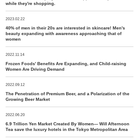
while they're shopping.
2023.02.22
40% of men in their 20s are interested in skincare! Men's
beauty expanding with awareness approaching that of
women
2022.11.14
Frozen Foods' Benefits Are Expanding, and Child-raising
Women Are Driving Demand
2022.09.12
The Penetration of Premium Beer, and a Polarization of the
Growing Beer Market
2022.06.20
6.9 Trillion Yen Market Created By Women― Will Afternoon
Tea save the luxury hotels in the Tokyo Metropolitan Area