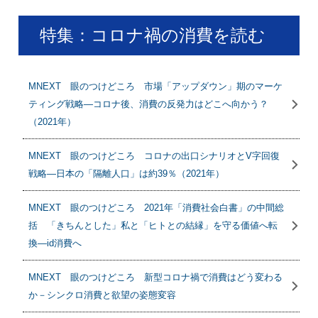
特集：コロナ禍の消費を読む
MNEXT 眼のつけどころ 市場「アップダウン」期のマーケ
ティング戦略―コロナ後、消費の反発力はどこへ向かう？
（2021年）
MNEXT 眼のつけどころ コロナの出口シナリオとV字回復
戦略―日本の「隔離人口」は約39％（2021年）
MNEXT 眼のつけどころ 2021年「消費社会白書」の中間総
括 「きちんとした」私と「ヒトとの結縁」を守る価値へ転
換―id消費へ
MNEXT 眼のつけどころ 新型コロナ禍で消費はどう変わる
か－シンクロ消費と欲望の姿態変容