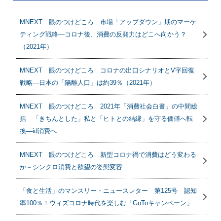
MNEXT 眼のつけどころ 市場「アップダウン」期のマーケ
ティング戦略―コロナ後、消費の反発力はどこへ向かう？
（2021年）
MNEXT 眼のつけどころ コロナの出口シナリオとV字回復
戦略―日本の「隔離人口」は約39％（2021年）
MNEXT 眼のつけどころ 2021年「消費社会白書」の中間総
括 「きちんとした」私と「ヒトとの結縁」を守る価値へ転
換―id消費へ
MNEXT 眼のつけどころ 新型コロナ禍で消費はどう変わる
か－シンクロ消費と欲望の姿態変容
「食と生活」のマンスリー・ニュースレター 第125号 認知
率100％！ウィズコロナ時代を楽しむ「GoToキャンペーン」