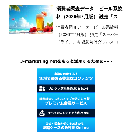
用と使用範囲の拡大が市場拡大のひ
とつの要因となっている。
消費者調査データ ビール系飲
料（2026年7月版） 独走「スー
パードライ」、今後意向はダブ
消費者調査データ ビール系飲料
ルスコアに
（2026年7月版） 独走「スーパー
ドライ」、今後意向はダブルスコア
に