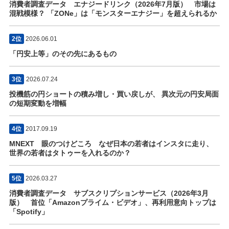
消費者調査データ エナジードリンク（2026年7月版） 市場は
混戦模様？ 「ZONe」は「モンスターエナジー」を超えられるか
2位
2026.06.01
「円安上等」のその先にあるもの
3位
2026.07.24
投機筋の円ショートの積み増し・買い戻しが、 異次元の円安局面
の短期変動を増幅
4位
2017.09.19
MNEXT 眼のつけどころ なぜ日本の若者はインスタに走り、
世界の若者はタトゥーを入れるのか？
5位
2026.03.27
消費者調査データ サブスクリプションサービス（2026年3月
版） 首位「Amazonプライム・ビデオ」、再利用意向トップは
「Spotify」