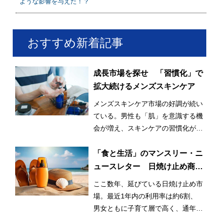
ような影響を与えた！？
おすすめ新着記事
成長市場を探せ 「習慣化」で
拡大続けるメンズスキンケア
メンズスキンケア市場の好調が続い
ている。男性も「肌」を意識する機
会が増え、スキンケアの習慣化が始
まっているとみられる。
「食と生活」のマンスリー・ニ
ュースレター 日焼け止め商品
の利用率が3割増！ 日常的かつ
ここ数年、延びている日焼け止め市
早期化・長期化する日焼け止め
場。最近1年内の利用率は約6割、
市場
男女ともに子育て層で高く、通年利