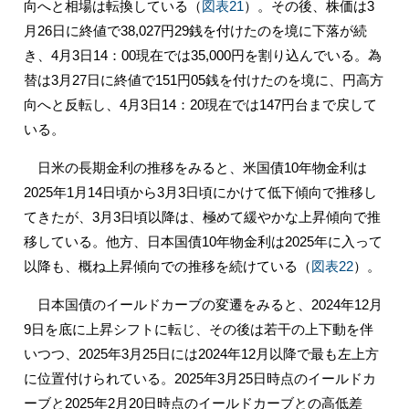
向へと相場は転換している（
図表21
）。その後、株価は3
月26日に終値で38,027円29銭を付けたのを境に下落が続
き、4月3日14：00現在では35,000円を割り込んでいる。為
替は3月27日に終値で151円05銭を付けたのを境に、円高方
向へと反転し、4月3日14：20現在では147円台まで戻して
いる。
日米の長期金利の推移をみると、米国債10年物金利は
2025年1月14日頃から3月3日頃にかけて低下傾向で推移し
てきたが、3月3日頃以降は、極めて緩やかな上昇傾向で推
移している。他方、日本国債10年物金利は2025年に入って
以降も、概ね上昇傾向での推移を続けている（
図表22
）。
日本国債のイールドカーブの変遷をみると、2024年12月
9日を底に上昇シフトに転じ、その後は若干の上下動を伴
いつつ、2025年3月25日には2024年12月以降で最も左上方
に位置付けられている。2025年3月25日時点のイールドカ
ーブと2025年2月20日時点のイールドカーブとの高低差