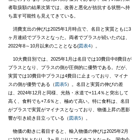
者取扱額の結果次第では、改善と悪化が拮抗する状態へ持
ち直す可能性も見えてきている。
消費支出の伸びは2025年1月時点で、名目と実質ともに3
ヶ月連続でプラスとなった。両者でプラスが続いたのは、
2022年8～10月以来のこととなる(
図表4
）。
10大費目別では、2025年1月は名目では10費目中8費目が
プラスとなり、プラスの側が圧倒的に優勢である。だが、
実質では10費目中プラスは4費目に止まっており、マイナ
スの側が優勢である（
図表5
）。名目と実質の伸びの差
は、2024年12月と同様、光熱・水道で+11.4％と突出して
高く、食料でも+7.6％と、極めて高い。特に食料は、名目
がプラスで実質がマイナスとなっており、物価上昇の悪影
響が引き続き目立っている（
図表5
）。
物価の動きに着目すると、輸入物価の伸びは2025年2月
に102.3％となり、3ヶ月ぶりにマイナスとなった。国内企