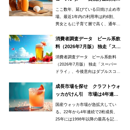
の利用率が3割増！ 日常的かつ
ここ数年、延びている日焼け止め市
早期化・長期化する日焼け止め
場。最近1年内の利用率は約6割、
市場
男女ともに子育て層で高く、通年利
用と使用範囲の拡大が市場拡大のひ
とつの要因となっている。
消費者調査データ ビール系飲
料（2026年7月版） 独走「スー
パードライ」、今後意向はダブ
消費者調査データ ビール系飲料
ルスコアに
（2026年7月版） 独走「スーパー
ドライ」、今後意向はダブルスコア
に
成長市場を探せ クラフトウォ
ッカがけん引 市場は4年連続
2桁成長
国産ウォッカ市場が急拡大してい
る。22年から4年連続で2桁成長、
25年には1998年以降の最高を記録
した。成長をけん引しているのはク