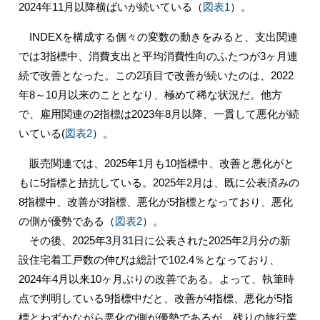
2024年11月以降横ばいが続いている（
図表1
）。
INDEXを構成する個々の変数の動きをみると、支出関連
では3指標中、消費支出と平均消費性向のふたつが3ヶ月連
続で改善となった。この2項目で改善が続いたのは、2022
年8～10月以来のこととなり、極めて稀な状況だ。他方
で、雇用関連の2指標は2023年8月以降、一貫して悪化が続
いている(
図表2
）。
販売関連では、2025年1月も10指標中、改善と悪化がと
もに5指標と拮抗している。2025年2月は、既に公表済みの
8指標中、改善が3指標、悪化が5指標となっており、悪化
の側が優勢である（
図表2
）。
その後、2025年3月31日に公表された2025年2月分の新
設住宅着工戸数の伸びは総計で102.4％となっており、
2024年4月以来10ヶ月ぶりの改善である。よって、執筆時
点で判明している9指標中だと、改善が4指標、悪化が5指
標とわずかながら悪化の側が優勢であるが、残りの旅行業