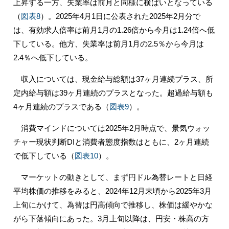
上昇する一方、失業率は前月と同様に横ばいとなっている
（
図表8
）。2025年4月1日に公表された2025年2月分で
は、有効求人倍率は前月1月の1.26倍から今月は1.24倍へ低
下している。他方、失業率は前月1月の2.5％から今月は
2.4％へ低下している。
収入については、現金給与総額は37ヶ月連続プラス、所
定内給与額は39ヶ月連続のプラスとなった。超過給与額も
4ヶ月連続のプラスである（
図表9
）。
消費マインドについては2025年2月時点で、景気ウォッ
チャー現状判断DIと消費者態度指数はともに、2ヶ月連続
で低下している（
図表10
）。
マーケットの動きとして、まず円ドル為替レートと日経
平均株価の推移をみると、2024年12月末頃から2025年3月
上旬にかけて、為替は円高傾向で推移し、株価は緩やかな
がら下落傾向にあった。3月上旬以降は、円安・株高の方