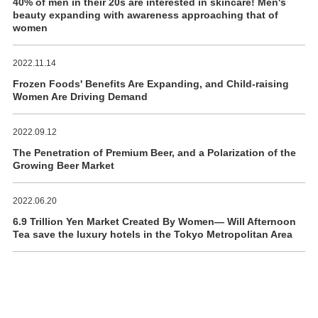
40% of men in their 20s are interested in skincare! Men's
beauty expanding with awareness approaching that of
women
2022.11.14
Frozen Foods' Benefits Are Expanding, and Child-raising
Women Are Driving Demand
2022.09.12
The Penetration of Premium Beer, and a Polarization of the
Growing Beer Market
2022.06.20
6.9 Trillion Yen Market Created By Women― Will Afternoon
Tea save the luxury hotels in the Tokyo Metropolitan Area