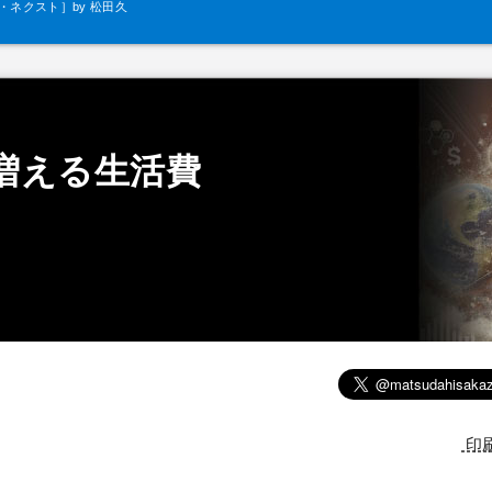
ネクスト］by 松田久
一
増える生活費
印