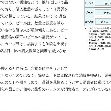
けではない。醤油などは、以前に比べて品
っており、購入数量を減らしてより品質を
変化が起こっている。結果として1ヶ月当
している。ビールは、数量と頻度を減ら
安いものを選ぶ人が増加傾向にある。ビー
、低価格の第三のビールへ需要がシフトし
る。カップ麺は、品質よりも値段を重視す
の2品目に比べ購入数量と頻度を減少させ
抑えると同時に、貯蓄を殖やそうとして
なくなったのではなく、節約ムードに支配されて消費を抑制し、潜
いふのひもを引きしめて、品質を見極めようとする消費者に選ばれ
別化を図るか、価格と品質のバランスが消費者ニーズとズレていな