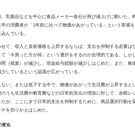
、乳製品などを中心に食品メーカー各社が再び値上げに動いた。
大半の消費者が「1年前に比べて物価があがっている」という実感
見込んでいる。
せて、収入と資産価格も上昇するならば、支出を抑制する必要は
して「今買った方が得」という選択をするのが合理的である。しか
時間（残業）が減少し、現金給与総額が減少しはじめた。また、株
減少しているという認識が広がっている。
ない、または低下する中で、物価があがって生活費が上昇すると
費のうち生活費や教育費などの日常的支出の増加に対して、余暇レ
きたが、ここにきて日常的支出を抑制するために、商品選択行動を
ッチを切りかえはじめた。
の変化