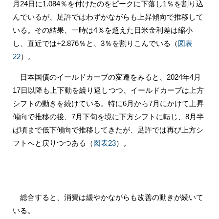
月24日に1.084％を付けたのをピークに下落し1％を割り込
んでいるが、足許ではわずかながらも上昇傾向で推移して
いる。その結果、一時は4％を超えた日米金利差は縮小
し、直近では+2.876％と、3％を割りこんでいる（
図表
22
）。
日本国債のイールドカーブの変遷をみると、2024年4月
17日以降も上下動を繰り返しつつ、イールドカーブは上方
シフトの動きを続けている。特に6月から7月にかけて上昇
傾向で推移の後、7月下旬を境に下方シフトに転じ、8月半
ば頃まで低下傾向で推移してきたが、足許では再び上方シ
フトへと戻りつつある（
図表23
）。
総合すると、消費は緩やかながらも改善の動きが続いて
いる。