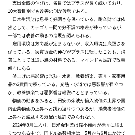
支出全般の伸びは、名目ではプラスが長く続いており、
10大費目別でも改善の側が優勢である。
日常生活財は息長く好調さを保っている。耐久財では依
然として、カテゴリー間で好不調の格差が残っているが、
一部では改善の動きの進展が認められる。
雇用環境は方向感が定まらないが、収入環境は底堅さを
保っている。実質賃金の伸びがプラスに転じたことも、消
費にとっては追い風の材料である。マインドも足許で改善
傾向にある。
値上げの悪影響は光熱・水道、教養娯楽、家具・家事用
品の3費目で残っている。光熱・水道では悪影響が目立つ
が、教養娯楽では悪影響は軽微にとどまっている。
物価の動きをみると、円安の余波が輸入物価の上昇や国
内企業物価の上昇へと跳ね返りつつあるが、消費者物価の
上昇へと波及する気配は足許でみられない。
2024年8月に入り、日米金利差は縮小傾向が徐々に強ま
りつつある中で、円ドル為替相場は、5月から6月にかけて