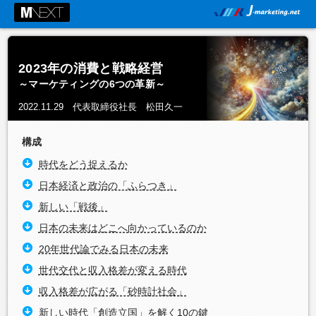
2023年の消費と戦略経営
～マーケティングの6つの革新～
2022.11.29 代表取締役社長 松田久一
構成
時代をどう捉えるか
日本経済と政治の「ふらつき」
新しい「戦後」
日本の未来はどこへ向かっているのか
20年世代論でみる日本の未来
世代交代と収入格差が変える時代
収入格差が広がる「砂時計社会」
新しい時代「創造立国」を解く10の鍵