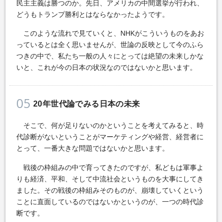
民主主義は勝つのか。先日、アメリカの中間選挙が行われ、
どうもトランプ勝利とはならなかったようです。
このような流れで見ていくと、NHKがこういうものをあお
っているとは全く思いませんが、世論の反映として今のふら
つきの中で、私たち一般の人々にとっては絶望の未来しかな
いと、これが今の日本の状況なのではないかと思います。
05
20年世代論でみる日本の未来
そこで、何が足りないのかということを考えてみると、時
代診断がないということがマーケティングや経営、経営者に
とって、一番大きな問題ではないかと思います。
戦後の枠組みの中で育ってきたのですが、私どもは軍事よ
りも経済、平和、そして中流社会というものを大事にしてき
ました。その戦後の枠組みそのものが、崩壊していくという
ことに直面しているのではないかというのが、一つの時代診
断です。