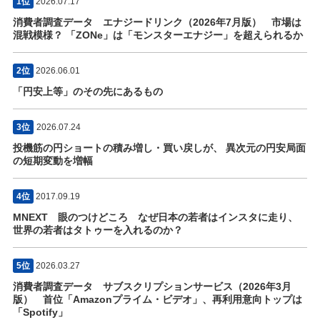
1位
2026.07.17
消費者調査データ エナジードリンク（2026年7月版） 市場は
混戦模様？ 「ZONe」は「モンスターエナジー」を超えられるか
2位
2026.06.01
「円安上等」のその先にあるもの
3位
2026.07.24
投機筋の円ショートの積み増し・買い戻しが、 異次元の円安局面
の短期変動を増幅
4位
2017.09.19
MNEXT 眼のつけどころ なぜ日本の若者はインスタに走り、
世界の若者はタトゥーを入れるのか？
5位
2026.03.27
消費者調査データ サブスクリプションサービス（2026年3月
版） 首位「Amazonプライム・ビデオ」、再利用意向トップは
「Spotify」