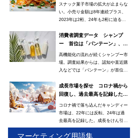
ドも貢献
スナック菓子市場の拡大が止まらな
い。小売り金額は8年連続プラス、
2023年は2桁、24年も2桁に迫る成
長で、6,000億円も射程圏内だ。
消費者調査データ シャンプ
ー 首位は「パンテーン」、迫
る「ラックス」、再購入意向に
高機能化の流れが続くシャンプー市
は高機能ブランド並ぶ
場。調査結果からは、認知や直近購
入などでは「パンテーン」が首位を
獲得したが、再購入意向では個性的
なブランドが上位に並んだ。
成長市場を探せ コロナ禍から
回復し、過去最高を記録したキ
ャンディー
コロナ禍で落ち込んだキャンディー
市場は、22年には反転、24年は過
去最高を記録した。成長をけん引し
ているのはグミキャンディーとみら
マーケティング用語集
れている。