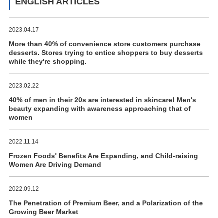
ENGLISH ARTICLES
2023.04.17
More than 40% of convenience store customers purchase
desserts. Stores trying to entice shoppers to buy desserts
while they're shopping.
2023.02.22
40% of men in their 20s are interested in skincare! Men's
beauty expanding with awareness approaching that of
women
2022.11.14
Frozen Foods' Benefits Are Expanding, and Child-raising
Women Are Driving Demand
2022.09.12
The Penetration of Premium Beer, and a Polarization of the
Growing Beer Market