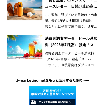
「食と生活」のマンスリー・ニ
ュースレター 日焼け止め商品
の利用率が3割増！ 日常的かつ
ここ数年、延びている日焼け止め市
早期化・長期化する日焼け止め
場。最近1年内の利用率は約6割、
市場
男女ともに子育て層で高く、通年利
用と使用範囲の拡大が市場拡大のひ
とつの要因となっている。
消費者調査データ ビール系飲
料（2026年7月版） 独走「スー
パードライ」、今後意向はダブ
消費者調査データ ビール系飲料
ルスコアに
（2026年7月版） 独走「スーパー
ドライ」、今後意向はダブルスコア
に