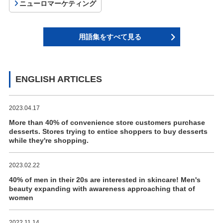
ニューロマーケティング
用語集をすべて見る
ENGLISH ARTICLES
2023.04.17
More than 40% of convenience store customers purchase
desserts. Stores trying to entice shoppers to buy desserts
while they're shopping.
2023.02.22
40% of men in their 20s are interested in skincare! Men's
beauty expanding with awareness approaching that of
women
2022.11.14