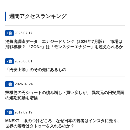
週間アクセスランキング
1位
2026.07.17
消費者調査データ エナジードリンク（2026年7月版） 市場は
混戦模様？ 「ZONe」は「モンスターエナジー」を超えられるか
2位
2026.06.01
「円安上等」のその先にあるもの
3位
2026.07.24
投機筋の円ショートの積み増し・買い戻しが、 異次元の円安局面
の短期変動を増幅
4位
2017.09.19
MNEXT 眼のつけどころ なぜ日本の若者はインスタに走り、
世界の若者はタトゥーを入れるのか？