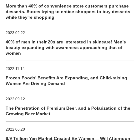
More than 40% of convenience store customers purchase
desserts. Stores trying to entice shoppers to buy desserts
while they're shopping.
2023.02.22
40% of men in their 20s are interested in skincare! Men's
beauty expanding with awareness approaching that of
women
2022.11.14
Frozen Foods' Benefits Are Expanding, and Child-raising
Women Are Driving Demand
2022.09.12
The Penetration of Premium Beer, and a Polarization of the
Growing Beer Market
2022.06.20
6.9 Trillion Yen Market Created By Women― Will Afternoon