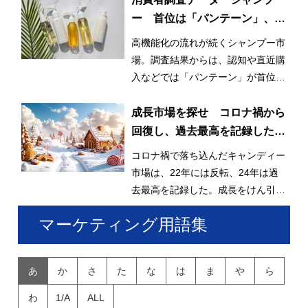
ー 首位は「パンテーン」、迫
る「ラックス」、再購入意向に
高機能化の流れが続くシャンプー市
は高機能ブランド並ぶ
場。調査結果からは、認知や直近購
入などでは「パンテーン」が首位を
獲得したが、再購入意向では個性的
なブランドが上位に並んだ。
成長市場を探せ コロナ禍から
回復し、過去最高を記録したキ
ャンディー
コロナ禍で落ち込んだキャンディー
市場は、22年には反転、24年は過
去最高を記録した。成長をけん引し
ているのはグミキャンディーとみら
マーケティング用語集
れている。
あ
か
さ
た
な
は
ま
や
ら
わ
1/A
ALL