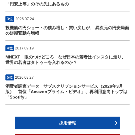
「円安上等」のその先にあるもの
3位
2026.07.24
投機筋の円ショートの積み増し・買い戻しが、 異次元の円安局面
の短期変動を増幅
4位
2017.09.19
MNEXT 眼のつけどころ なぜ日本の若者はインスタに走り、
世界の若者はタトゥーを入れるのか？
5位
2026.03.27
消費者調査データ サブスクリプションサービス（2026年3月
版） 首位「Amazonプライム・ビデオ」、再利用意向トップは
「Spotify」
採用情報