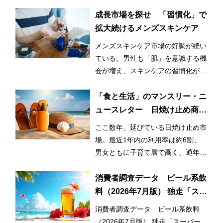
成長市場を探せ 「習慣化」で
拡大続けるメンズスキンケア
メンズスキンケア市場の好調が続い
ている。男性も「肌」を意識する機
会が増え、スキンケアの習慣化が始
まっているとみられる。
「食と生活」のマンスリー・ニ
ュースレター 日焼け止め商品
の利用率が3割増！ 日常的かつ
ここ数年、延びている日焼け止め市
早期化・長期化する日焼け止め
場。最近1年内の利用率は約6割、
市場
男女ともに子育て層で高く、通年利
用と使用範囲の拡大が市場拡大のひ
とつの要因となっている。
消費者調査データ ビール系飲
料（2026年7月版） 独走「スー
パードライ」、今後意向はダブ
消費者調査データ ビール系飲料
ルスコアに
（2026年7月版） 独走「スーパー