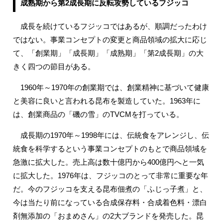
成熟期から第2成長期に反転攻勢しているフジッコ
成長を続けているフジッコではあるが、順調だったわけ
ではない。事業コンセプトの変更と商品領域の拡大に応じ
て、「創業期」「成長期」「成熟期」「第2成長期」の大
きく四つの節目がある。
1960年～1970年の創業期では、創業精神に基づいて健康
と美容に良いと言われる昆布を製造していた。1963年に
は、創業商品の「磯の雪」のTVCMを打っている。
成長期の1970年～1998年には、伝統食をアレンジし、伝
統食を科学するという事業コンセプトのもとで商品領域を
急激に拡大した。売上高は数十億円から400億円へと一気
に拡大した。1976年は、フジッコのとって非常に重要な年
だ。今のフジッコを支える昆布佃煮の「ふじっ子煮」と、
今は当たり前になっている合成保存料・合成着色料・漂白
剤無添加の「おまめさん」の2大ブランドを発売した。昆