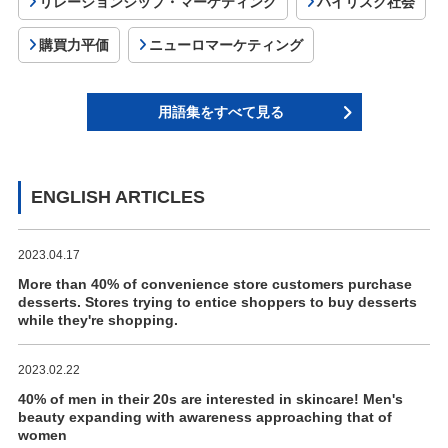
リレーションシップ・マーケティング
ハイリスク社会
購買力平価
ニューロマーケティング
用語集をすべて見る
ENGLISH ARTICLES
2023.04.17
More than 40% of convenience store customers purchase
desserts. Stores trying to entice shoppers to buy desserts
while they're shopping.
2023.02.22
40% of men in their 20s are interested in skincare! Men's
beauty expanding with awareness approaching that of
women