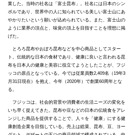
業した。当時の社名は「富士昆布」。社名には日本のシン
ボルであり、世界中の人に知られている美しい富士山にあ
やかりたいという願いが込められている。また、富士山の
ように業界の頂点と、味覚の頂上を目指すことを理想に掲
げた。
とろろ昆布やおぼろ昆布などを中心商品としてスター
ト。伝統的な日本の食材であり、健康に良いと言われる昆
布を日本人の健康と美容に役立てようとしたことが、フジ
ッコの原点となっている。今では従業員数2,409名（19年3
月31日現在）を抱え、今年（2020年）で創業60周年とな
る。
フジッコは、社会的背景や消費者の生活ニーズの変化を
いち早く捉えてきた。昆布や豆などの日本の伝統食をアレ
ンジした商品を提供することで、人々を「健康」にする健
康創造企業を目指している。売上は総菜、昆布、豆、ヨー
グルト、デザートの五つの商品領域で構成されている。中