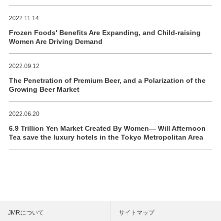
2022.11.14
Frozen Foods' Benefits Are Expanding, and Child-raising
Women Are Driving Demand
2022.09.12
The Penetration of Premium Beer, and a Polarization of the
Growing Beer Market
2022.06.20
6.9 Trillion Yen Market Created By Women― Will Afternoon
Tea save the luxury hotels in the Tokyo Metropolitan Area
JMRについて
サイトマップ