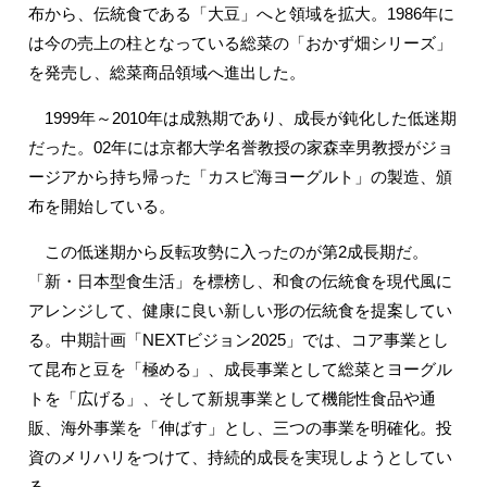
布から、伝統食である「大豆」へと領域を拡大。1986年に
は今の売上の柱となっている総菜の「おかず畑シリーズ」
を発売し、総菜商品領域へ進出した。
1999年～2010年は成熟期であり、成長が鈍化した低迷期
だった。02年には京都大学名誉教授の家森幸男教授がジョ
ージアから持ち帰った「カスピ海ヨーグルト」の製造、頒
布を開始している。
この低迷期から反転攻勢に入ったのが第2成長期だ。
「新・日本型食生活」を標榜し、和食の伝統食を現代風に
アレンジして、健康に良い新しい形の伝統食を提案してい
る。中期計画「NEXTビジョン2025」では、コア事業とし
て昆布と豆を「極める」、成長事業として総菜とヨーグル
トを「広げる」、そして新規事業として機能性食品や通
販、海外事業を「伸ばす」とし、三つの事業を明確化。投
資のメリハリをつけて、持続的成長を実現しようとしてい
る。