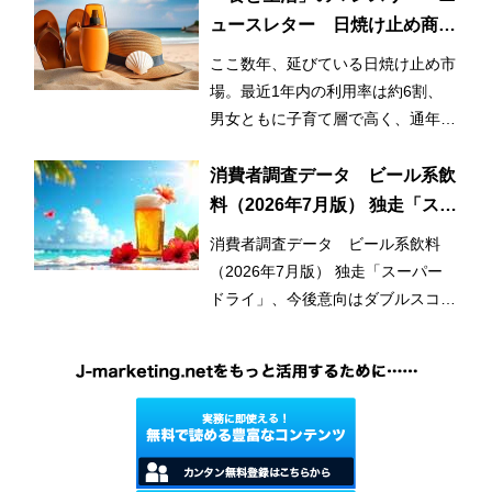
ュースレター 日焼け止め商品
の利用率が3割増！ 日常的かつ
ここ数年、延びている日焼け止め市
早期化・長期化する日焼け止め
場。最近1年内の利用率は約6割、
市場
男女ともに子育て層で高く、通年利
用と使用範囲の拡大が市場拡大のひ
とつの要因となっている。
消費者調査データ ビール系飲
料（2026年7月版） 独走「スー
パードライ」、今後意向はダブ
消費者調査データ ビール系飲料
ルスコアに
（2026年7月版） 独走「スーパー
ドライ」、今後意向はダブルスコア
に