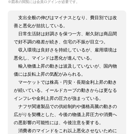
※図表の閲覧には会員ログインが必要です。
支出全般の伸びはマイナスとなり、費目別では改
善と悪化が拮抗している。
日常生活財は好調さを保つ一方、耐久財は商品間
で好不調の格差が続き、住宅の不振が目立つ。
収入環境は良好さを持続しているが、雇用環境は
悪化し、マインドは悪化が進んでいる。
輸入物価上昇の動きは波及していないが、国内物
価には反転上昇の気配がみられる。
マーケットでは株高・円安・長期金利上昇の動き
が続いている。イールドカーブの動きからは更なる
インフレや金利上昇の圧力が強まっている。
ナフサ関連製品での供給制約や価格高騰の動きの
広がりを契機とした、今後の物価上昇圧力や消費へ
の悪影響の可能性には、今後注意を要する。
消費者のマインドをこれ以上悪化させないために