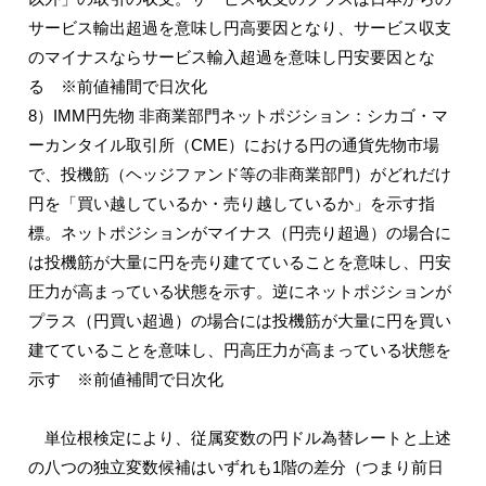
サービス輸出超過を意味し円高要因となり、サービス収支
のマイナスならサービス輸入超過を意味し円安要因とな
る ※前値補間で日次化
8）IMM円先物 非商業部門ネットポジション：シカゴ・マ
ーカンタイル取引所（CME）における円の通貨先物市場
で、投機筋（ヘッジファンド等の非商業部門）がどれだけ
円を「買い越しているか・売り越しているか」を示す指
標。ネットポジションがマイナス（円売り超過）の場合に
は投機筋が大量に円を売り建てていることを意味し、円安
圧力が高まっている状態を示す。逆にネットポジションが
プラス（円買い超過）の場合には投機筋が大量に円を買い
建てていることを意味し、円高圧力が高まっている状態を
示す ※前値補間で日次化
単位根検定により、従属変数の円ドル為替レートと上述
の八つの独立変数候補はいずれも1階の差分（つまり前日