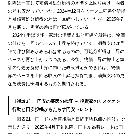
以降は一貫して補償可処分所得の水準を上回り続け、両者
の差も広がっていった。2024年12月をピークに可処分所得
と補償可処分所得の差は一旦縮小していったが、2025年7
月を底に、両者の差は再び広がっている。
2024年半ば以降、家計の消費支出と可処分所得は、物価
の伸びを上回るペースで上昇を続けている。消費支出は足
許で伸び悩みがみられはするものの、可処分所得は上昇の
ペースが再び上がりつつある。今後、物価上昇の抑止と家
計の可処分所得上昇に向けた政策対応ができれば、物価上
昇のペースを上回る収入の上昇は担保でき、消費支出の更
なる成長に寄与するものと期待される。
〔補論3〕 円安の要因の検証 － 投資家のリスクオン
行動と円安投機がもたらす円安トレンド
「図表21 円・ドル為替相場と日経平均株価の推移」で
示した通り、2025年4月下旬以降、円ドル為替レートは円