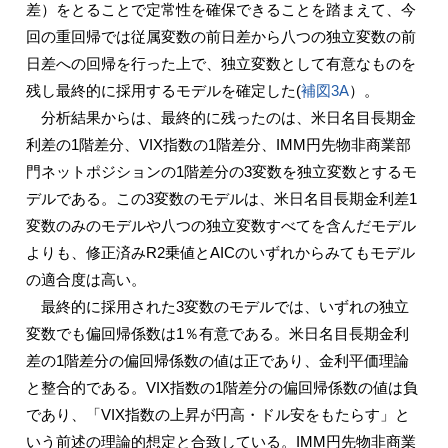
差）をとることで定常性を確保できることを踏まえて、今
回の重回帰では従属変数の前日差から八つの独立変数の前
日差への回帰を行った上で、独立変数として有意なものを
残し最終的に採用するモデルを確定した(
補図3A
）。
分析結果からは、最終的に残ったのは、米日名目長期金
利差の1階差分、VIX指数の1階差分、IMM円先物非商業部
門ネットポジションの1階差分の3変数を独立変数とするモ
デルである。この3変数のモデルは、米日名目長期金利差1
変数のみのモデルや八つの独立変数すべてを含んだモデル
よりも、修正済みR2乗値とAICのいずれからみてもモデル
の適合度は高い。
最終的に採用された3変数のモデルでは、いずれの独立
変数でも偏回帰係数は1％有意である。米日名目長期金利
差の1階差分の偏回帰係数の値は正であり、金利平価理論
と整合的である。VIX指数の1階差分の偏回帰係数の値は負
であり、「VIX指数の上昇が円高・ドル安をもたらす」と
いう前述の理論的想定と合致している。IMM円先物非商業