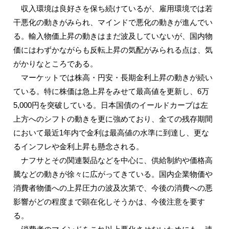
収入環境は良好さを保ち続けているが、雇用環境では若
干悪化の動きがみられ、マインドで悪化の動きが進んでい
る。輸入物価上昇の動きはまだ波及していないが、国内物
価にはわずかながらも反転上昇の気配がみられる点は、気
がかりなところである。
マーケットでは株高・円安・長期金利上昇の動きが続い
ている。特に株価は急上昇をみせて最高値を更新し、6万
5,000円を突破している。日本国債のイールドカーブは左
上方へのシフトの動きを更に強めており、全ての残存期間
において最近1年内で金利は最高値の水準に到達し、更な
るインフレや金利上昇も懸念される。
ナフサとその関連製品などを中心に、供給制約や価格高
騰などの動きが徐々に広がってきている。国内企業物価や
消費者物価への上昇圧力の波及次第で、今後の消費への悪
影響がどの程度まで顕在化しそうかは、今後注意を要す
る。