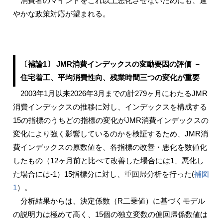
消費者のマインドをこれ以上悪化させないためにも、速
やかな政策対応が望まれる。
〔補論1〕 JMR消費インデックスの変動要因の評価 －
住宅着工、平均消費性向、残業時間三つの変化が重要
2003年1月以来2026年3月までの計279ヶ月にわたるJMR
消費インデックスの推移に対し、インデックスを構成する
15の指標のうちどの指標の変化がJMR消費インデックスの
変化により強く影響しているのかを検証するため、JMR消
費インデックスの原数値を、各指標の改善・悪化を数値化
したもの（12ヶ月前と比べて改善した場合には1、悪化し
た場合には-1）15指標分に対し、重回帰分析を行った(
補図
1
）。
分析結果からは、決定係数（R二乗値）に基づくモデル
の説明力は極めて高く、15個の独立変数の偏回帰係数値は