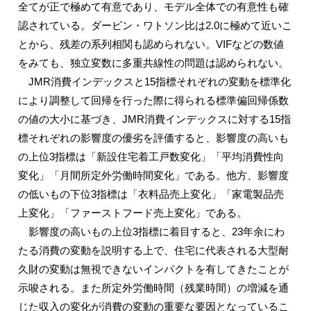
全てが正で極めて有意であり、モデル全体での有意性も確
認されている。ダービン・ワトソン比は2.0に極めて近いこ
とから、残差の系列相関も認められない。VIFなどの数値
をみても、独立変数に多重共線性の問題は認められない。
JMR消費インデックスと15指標それぞれの変動を標準化
により調整して回帰を行った際に得られる標準偏回帰係数
の値の大小に基づき、JMR消費インデックスに対する15指
標それぞれの影響度の優劣を評価すると、影響度の高いも
の上位3指標は「新設住宅着工戸数変化」「平均消費性向
変化」「月間所定外労働時間変化」である。他方、影響度
の低いもの下位3指標は「衣料品売上変化」「家電製品売
上変化」「ファーストフード売上変化」である。
影響度の高いもの上位3指標に着目すると、23年余にわ
たる消費の変動を説明する上で、住宅に代表される大型耐
久財の変動は無視できないインパクトを有してきたことが
示唆される。また所定外労働時間（残業時間）の増減を通
じた収入の変化が消費の変動の重要な要因となっているこ