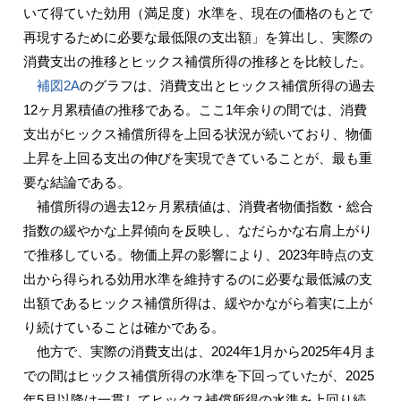
いて得ていた効用（満足度）水準を、現在の価格のもとで
再現するために必要な最低限の支出額」を算出し、実際の
消費支出の推移とヒックス補償所得の推移とを比較した。
補図2A
のグラフは、消費支出とヒックス補償所得の過去
12ヶ月累積値の推移である。ここ1年余りの間では、消費
支出がヒックス補償所得を上回る状況が続いており、物価
上昇を上回る支出の伸びを実現できていることが、最も重
要な結論である。
補償所得の過去12ヶ月累積値は、消費者物価指数・総合
指数の緩やかな上昇傾向を反映し、なだらかな右肩上がり
で推移している。物価上昇の影響により、2023年時点の支
出から得られる効用水準を維持するのに必要な最低減の支
出額であるヒックス補償所得は、緩やかながら着実に上が
り続けていることは確かである。
他方で、実際の消費支出は、2024年1月から2025年4月ま
での間はヒックス補償所得の水準を下回っていたが、2025
年5月以降は一貫してヒックス補償所得の水準を上回り続