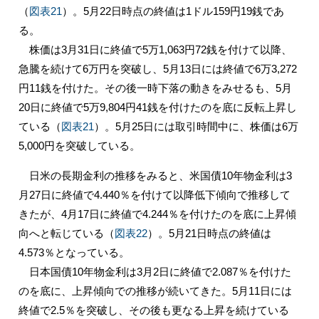
（
図表21
）。5月22日時点の終値は1ドル159円19銭であ
る。
株価は3月31日に終値で5万1,063円72銭を付けて以降、
急騰を続けて6万円を突破し、5月13日には終値で6万3,272
円11銭を付けた。その後一時下落の動きをみせるも、5月
20日に終値で5万9,804円41銭を付けたのを底に反転上昇し
ている（
図表21
）。5月25日には取引時間中に、株価は6万
5,000円を突破している。
日米の長期金利の推移をみると、米国債10年物金利は3
月27日に終値で4.440％を付けて以降低下傾向で推移して
きたが、4月17日に終値で4.244％を付けたのを底に上昇傾
向へと転じている（
図表22
）。5月21日時点の終値は
4.573％となっている。
日本国債10年物金利は3月2日に終値で2.087％を付けた
のを底に、上昇傾向での推移が続いてきた。5月11日には
終値で2.5％を突破し、その後も更なる上昇を続けている