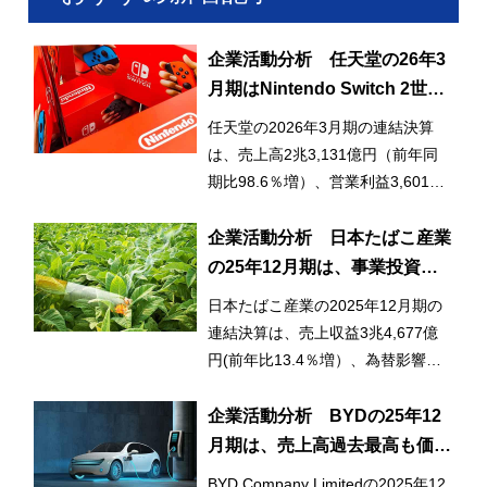
企業活動分析 任天堂の26年3
月期はNintendo Switch 2世界
的好調で大幅な増収増益に
任天堂の2026年3月期の連結決算
は、売上高2兆3,131億円（前年同
期比98.6％増）、営業利益3,601億
円（同27.5％増）と大幅な増収増益
となった。2025年6月に発売した後
企業活動分析 日本たばこ産業
継機種のNintendo Switch 2が世界
の25年12月期は、事業投資実
的に好調な立ち上がりを見せ、その
り売上、利益とも2桁増に
日本たばこ産業の2025年12月期の
後も販売を伸ばしたことが大きく影
連結決算は、売上収益3兆4,677億
響した。売上の9割以上を占めるゲ
円(前年比13.4％増）、為替影響を
ーム専用機ビジネス売上高は2兆
含めた調整後営業利益9,022億円
2,395億円（前年同期比106.7%
（同21.5％増）、当期利益5,102億
企業活動分析 BYDの25年12
増）。デジタル売上高比率は53.5%
円（同184.6％増）と、将来に亘る
月期は、売上高過去最高も価格
から54.6%へ上昇した。
持続的な成長に向け、これまで実行
競争激化で4年ぶり減益に
BYD Company Limitedの2025年12