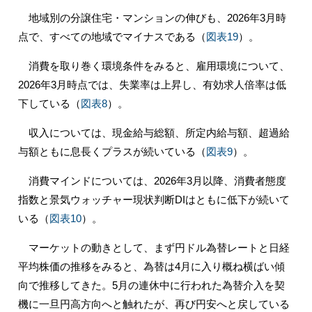
地域別の分譲住宅・マンションの伸びも、2026年3月時
点で、すべての地域でマイナスである（
図表19
）。
消費を取り巻く環境条件をみると、雇用環境について、
2026年3月時点では、失業率は上昇し、有効求人倍率は低
下している（
図表8
）。
収入については、現金給与総額、所定内給与額、超過給
与額ともに息長くプラスが続いている（
図表9
）。
消費マインドについては、2026年3月以降、消費者態度
指数と景気ウォッチャー現状判断DIはともに低下が続いて
いる（
図表10
）。
マーケットの動きとして、まず円ドル為替レートと日経
平均株価の推移をみると、為替は4月に入り概ね横ばい傾
向で推移してきた。5月の連休中に行われた為替介入を契
機に一旦円高方向へと触れたが、再び円安へと戻している