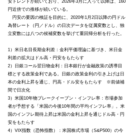
安トレンドが続いており、2026年3月に入って以降は、160
円近傍での推移が続いている。
円安の要因の検証を目的に、2020年1月2日以降の円ドル
為替レート（円／ドル）の日次データを従属変数とし、独
立変数には八つの候補変数を挙げて重回帰分析を行った。
1）米日名目長期金利差：金利平価理論に基づき、米日金
利差の拡大はドル高・円安をもたらす
2）日銀コール翌日物金利：日本銀行が金融政策の誘導目
標とする政策金利である。日銀の政策金利の引き上げは日
本の金利上昇を通じ、円高・ドル安をもたらす ※前値補
間で日次化
3）米国10年物ブレークイーブン・インフレ率：市場参加
者が予想する「米国の今後10年間の平均インフレ率」。米
国のインフレ期待上昇は米国の金利上昇を通じドル高・円
安をもたらす
4）VIX指数（恐怖指数）：米国株式市場（S&P500）の今