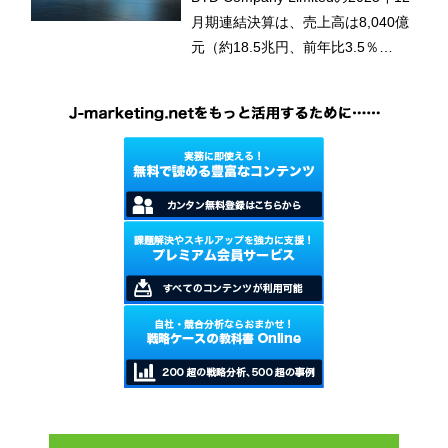
してきた事業投資により、過去最高
月期連結決算は、売上高は8,040億
となる財務実績を達成した。
元（約18.5兆円、前年比3.5％
増）、純利益は326億元（約7,502
億円、同19.0％減）であった。NEV
の市場・価格競争激化により中国国
内市場で苦戦し、売上高は過去最高
を更新したものの、伸び率は減速。
4年ぶりの減益となった。