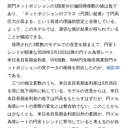
部門ネットポジションの1階差分の偏回帰係数の値は負で
あり、「ネットポジションのプラス（円買い超過）で円高
圧力が高まる」という前述の理論的想定と合致している。
よって、このモデルでは、適切な推計結果が得られている
ことが確認できる。
採用された3変数のモデルでの含意を踏まえて、円安ト
レンドが顕著な2026年2月13日以降の円ドル為替レート、
米日名目長期金利差、VIX指数、IMM円先物非商業部門ネ
ットポジションの実データの推移を対比したのが、
補図3B
である。
三つの独立変数のうち、米日名目長期金利差は3月26日
を境に低下傾向に転じている。モデルの含意からは、米日
名目長期金利差の低下は円高をもたらすはずだが、円ドル
為替レートの実際の変化とは整合的でない。このことから
は少なくとも、米日名目長期金利差以外の要因が、円ドル
為替レートの円安トレンドに寄与していると考えるのが自