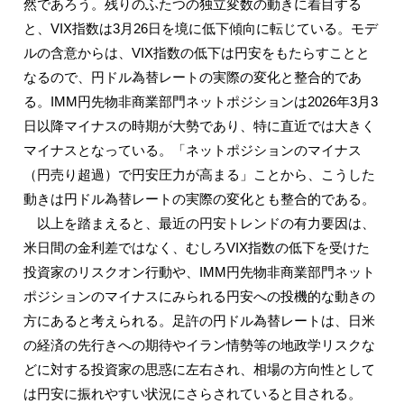
然であろう。残りのふたつの独立変数の動きに着目する
と、VIX指数は3月26日を境に低下傾向に転じている。モデ
ルの含意からは、VIX指数の低下は円安をもたらすことと
なるので、円ドル為替レートの実際の変化と整合的であ
る。IMM円先物非商業部門ネットポジションは2026年3月3
日以降マイナスの時期が大勢であり、特に直近では大きく
マイナスとなっている。「ネットポジションのマイナス
（円売り超過）で円安圧力が高まる」ことから、こうした
動きは円ドル為替レートの実際の変化とも整合的である。
以上を踏まえると、最近の円安トレンドの有力要因は、
米日間の金利差ではなく、むしろVIX指数の低下を受けた
投資家のリスクオン行動や、IMM円先物非商業部門ネット
ポジションのマイナスにみられる円安への投機的な動きの
方にあると考えられる。足許の円ドル為替レートは、日米
の経済の先行きへの期待やイラン情勢等の地政学リスクな
どに対する投資家の思惑に左右され、相場の方向性として
は円安に振れやすい状況にさらされていると目される。