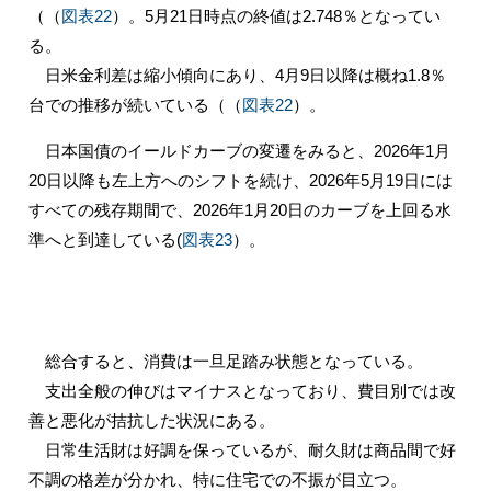
（（
図表22
）。5月21日時点の終値は2.748％となってい
る。
日米金利差は縮小傾向にあり、4月9日以降は概ね1.8％
台での推移が続いている（（
図表22
）。
日本国債のイールドカーブの変遷をみると、2026年1月
20日以降も左上方へのシフトを続け、2026年5月19日には
すべての残存期間で、2026年1月20日のカーブを上回る水
準へと到達している(
図表23
）。
総合すると、消費は一旦足踏み状態となっている。
支出全般の伸びはマイナスとなっており、費目別では改
善と悪化が拮抗した状況にある。
日常生活財は好調を保っているが、耐久財は商品間で好
不調の格差が分かれ、特に住宅での不振が目立つ。