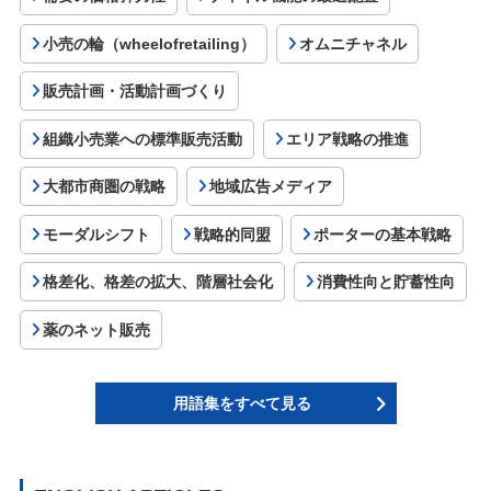
小売の輪（wheelofretailing）
オムニチャネル
販売計画・活動計画づくり
組織小売業への標準販売活動
エリア戦略の推進
大都市商圏の戦略
地域広告メディア
モーダルシフト
戦略的同盟
ポーターの基本戦略
格差化、格差の拡大、階層社会化
消費性向と貯蓄性向
薬のネット販売
用語集をすべて見る