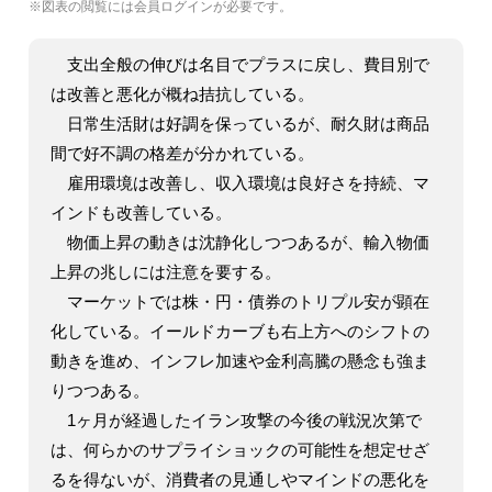
※図表の閲覧には会員ログインが必要です。
支出全般の伸びは名目でプラスに戻し、費目別で
は改善と悪化が概ね拮抗している。
日常生活財は好調を保っているが、耐久財は商品
間で好不調の格差が分かれている。
雇用環境は改善し、収入環境は良好さを持続、マ
インドも改善している。
物価上昇の動きは沈静化しつつあるが、輸入物価
上昇の兆しには注意を要する。
マーケットでは株・円・債券のトリプル安が顕在
化している。イールドカーブも右上方へのシフトの
動きを進め、インフレ加速や金利高騰の懸念も強ま
りつつある。
1ヶ月が経過したイラン攻撃の今後の戦況次第で
は、何らかのサプライショックの可能性を想定せざ
るを得ないが、消費者の見通しやマインドの悪化を