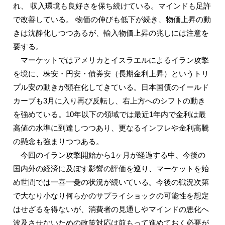
れ、 収入環境も良好さを保ち続けている。マインドも足許
で改善している。 物価の伸びも低下が続き、物価上昇の動
きは沈静化しつつあるが、輸入物価上昇の兆しには注意を
要する。
マーケットではアメリカとイスラエルによるイラン攻撃
を境に、株安・円安・債券安（長期金利上昇）というトリ
プル安の動きが顕在化してきている。日本国債のイールド
カーブも3月に入り再び反転し、右上方へのシフトの動き
を強めている。10年以下の領域では最近1年内で金利は最
高値の水準に到達しつつあり、更なるインフレや金利高騰
の懸念も強まりつつある。
今回のイラン攻撃開始から1ヶ月が経過する中、今後の
国内外の経済に及ぼす影響の評価を巡り、マーケットを始
め世間では一喜一憂の状況が続いている。今後の戦況次第
で大なり小なり何らかのサプライショックの可能性を想定
はせざるを得ないが、消費者の見通しやマインドの悪化へ
波及させないための政策対応は前もって進めておく必要が