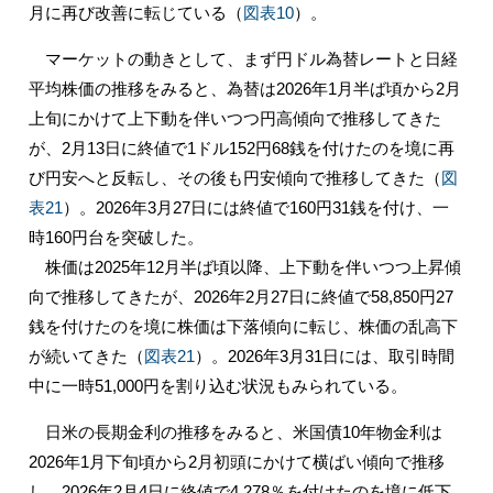
月に再び改善に転じている（
図表10
）。
マーケットの動きとして、まず円ドル為替レートと日経
平均株価の推移をみると、為替は2026年1月半ば頃から2月
上旬にかけて上下動を伴いつつ円高傾向で推移してきた
が、2月13日に終値で1ドル152円68銭を付けたのを境に再
び円安へと反転し、その後も円安傾向で推移してきた（
図
表21
）。2026年3月27日には終値で160円31銭を付け、一
時160円台を突破した。
株価は2025年12月半ば頃以降、上下動を伴いつつ上昇傾
向で推移してきたが、2026年2月27日に終値で58,850円27
銭を付けたのを境に株価は下落傾向に転じ、株価の乱高下
が続いてきた（
図表21
）。2026年3月31日には、取引時間
中に一時51,000円を割り込む状況もみられている。
日米の長期金利の推移をみると、米国債10年物金利は
2026年1月下旬頃から2月初頭にかけて横ばい傾向で推移
し、2026年2月4日に終値で4.278％を付けたのを境に低下