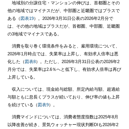
地域別の分譲住宅・マンションの伸びは、首都圏とその
他の地域ではマイナスだが、中部圏と近畿圏ではプラスで
ある（
図表19
）。2026年3月31日公表の2026年2月分で
は、その他の地域はプラスだが、首都圏、中部圏、近畿圏
の3地域でマイナスである。
消費を取り巻く環境条件をみると、雇用環境について、
2026年1月時点では、失業率は上昇し、有効求人倍率は悪
化した（
図表8
）。ただし、2026年3月31日公表の2026年2
月分では、失業率は2.6％へと低下し、有効求人倍率は再び
上昇している。
収入については、現金給与総額、所定内給与額、超過給
与額ともに息長くプラスが続いており、伸び率の値も上昇
を続けている（
図表9
）。
消費マインドについては、消費者態度指数は2025年8月
以降改善が続き、景気ウォッチャー現状判断DIも2026年2