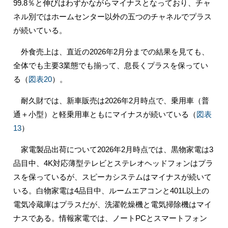
99.8％と伸びはわずかながらマイナスとなっており、チャ
ネル別ではホームセンター以外の五つのチャネルでプラス
が続いている。
外食売上は、直近の2026年2月分までの結果を見ても、
全体でも主要3業態でも揃って、息長くプラスを保ってい
る（
図表20
）。
耐久財では、新車販売は2026年2月時点で、乗用車（普
通＋小型）と軽乗用車ともにマイナスが続いている（
図表
13
）
家電製品出荷について2026年2月時点では、黒物家電は3
品目中、4K対応薄型テレビとステレオヘッドフォンはプラ
スを保っているが、スピーカシステムはマイナスが続いて
いる。白物家電は4品目中、ルームエアコンと401L以上の
電気冷蔵庫はプラスだが、洗濯乾燥機と電気掃除機はマイ
ナスである。情報家電では、ノートPCとスマートフォン