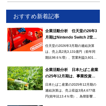
おすすめ新着記事
企業活動分析 任天堂の26年3
月期はNintendo Switch 2世界
的好調で大幅な増収増益に
任天堂の2026年3月期の連結決算
は、売上高2兆3,131億円（前年同
期比98.6％増）、営業利益3,601億
円（同27.5％増）と大幅な増収増益
となった。2025年6月に発売した後
企業活動分析 日本たばこ産業
継機種のNintendo Switch 2が世界
の25年12月期は、事業投資実
的に好調な立ち上がりを見せ、その
り売上、利益とも2桁増に
日本たばこ産業の2025年12月期の
後も販売を伸ばしたことが大きく影
連結決算は、売上収益3兆4,677億
響した。売上の9割以上を占めるゲ
円(前年比13.4％増）、為替影響を
ーム専用機ビジネス売上高は2兆
含めた調整後営業利益9,022億円
2,395億円（前年同期比106.7%