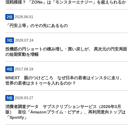
混戦模様？ 「ZONe」は「モンスターエナジー」を超えられるか
2位
2026.06.01
「円安上等」のその先にあるもの
3位
2026.07.24
投機筋の円ショートの積み増し・買い戻しが、 異次元の円安局面
の短期変動を増幅
4位
2017.09.19
MNEXT 眼のつけどころ なぜ日本の若者はインスタに走り、
世界の若者はタトゥーを入れるのか？
5位
2026.03.27
消費者調査データ サブスクリプションサービス（2026年3月
版） 首位「Amazonプライム・ビデオ」、再利用意向トップは
「Spotify」