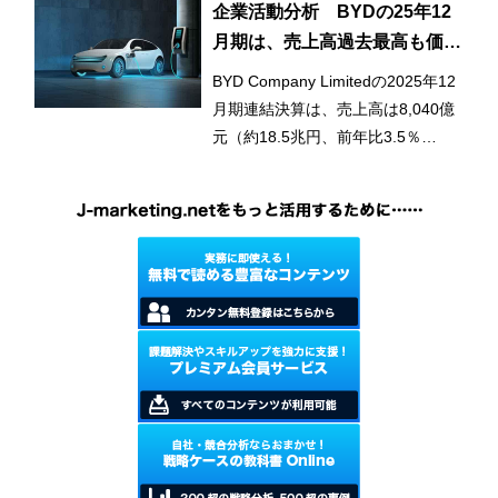
（同21.5％増）、当期利益5,102億
企業活動分析 BYDの25年12
増）。デジタル売上高比率は53.5%
円（同184.6％増）と、将来に亘る
月期は、売上高過去最高も価格
から54.6%へ上昇した。
持続的な成長に向け、これまで実行
競争激化で4年ぶり減益に
BYD Company Limitedの2025年12
してきた事業投資により、過去最高
月期連結決算は、売上高は8,040億
となる財務実績を達成した。
元（約18.5兆円、前年比3.5％
増）、純利益は326億元（約7,502
億円、同19.0％減）であった。NEV
の市場・価格競争激化により中国国
内市場で苦戦し、売上高は過去最高
を更新したものの、伸び率は減速。
4年ぶりの減益となった。