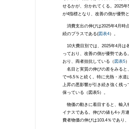
せるかが、分かれてくる。2025
が4指標となり、改善の側が優勢
消費支出の伸びは2025年4月時
続のプラスである(
図表4
）。
10大費目別では、2025年4月は
っており、改善の側が優勢である
おり、両者拮抗している（
図表5
名目と実質の伸びの差をみると、2
で+6.5％と続く。特に光熱・水
上昇の悪影響が引き続き強く残っ
保っている（図表5）。
物価の動きに着目すると、輸入物価
イナスである。伸びの値も4ヶ月連
費者物価の伸びは103.4％であ