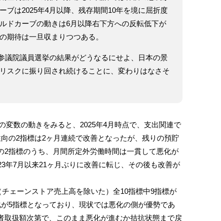
ブは2025年4月以降、残存期間10年を境に屈折度
ルドカーブの動きは6月以降右下方への反転低下が
の期待は一旦収まりつつある。
定の参議院議員選挙の結果がどうなるにせよ、日本の景
リスクに振り回され続けることに、変わりはなさそ
の変数の動きをみると、2025年4月時点で、支出関連で
性向の2指標は2ヶ月連続で改善となったが、残りの預貯
の2指標のうち、月間所定外労働時間は一貫して悪化が
23年7月以来21ヶ月ぶりに改善に転じ、その後も改善が
（チェーンストア売上高を除いた）全10指標中9指標が
化が5指標となっており、現状では悪化の側が優勢であ
者取扱額次第で、このまま悪化が進むか拮抗状態まで戻