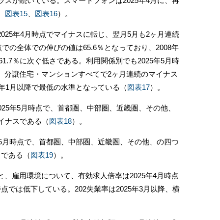
プラスが続いている。スマートフォンは2025年4月に、再
、
図表15
、
図表16
）。
25年4月時点でマイナスに転じ、翌月5月も2ヶ月連続
点での全体での伸びの値は65.6％となっており、2008年
61.7％に次ぐ低さである。利用関係別でも2025年5月時
、分譲住宅・マンションすべてで2ヶ月連続のマイナス
8年1月以降で最低の水準となっている（
図表17
）。
25年5月時点で、首都圏、中部圏、近畿圏、その他、
イナスである（
図表18
）。
年5月時点で、首都圏、中部圏、近畿圏、その他、の四つ
スである（
図表19
）。
、雇用環境について、有効求人倍率は2025年4月時点
では低下している。202失業率は2025年3月以降、横