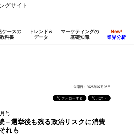
ングサイト
略ケースの
トレンド＆
マーケティングの
New!
教科書
データ
基礎知識
業界分析
公開日：2025年07月03日
6月号
続－選挙後も残る政治リスクに消費
それも