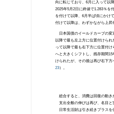
向に転じており、6月に入って以
2025年5月2日に終値で1.283％
を付けて以降、6月半ば頃にかけて低
付けて以降は、わずかながら上昇
日本国債のイールドカーブの変遷をみ
以降で最も左上方に位置付けられた
って以降で最も右下方に位置付け
へと大きくシフトし、残存期間15
けられたが、その後は再び右下方へ
23
）。
総合すると、消費は回復の動き
支出全般の伸びは再び、名目と
日常生活財は引き続きプラスを保