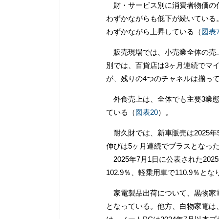
財・サービス別に消費者物価の伸
わずかながらも低下が続いている
わずかながら上昇している（
図表
販売現場では、小売業全体の売上
別では、百貨店は3ヶ月連続でマ
が、残りの4つのチャネルは揃っ
外食売上は、全体でも主要3業態で
ている（
図表20
）。
耐久財では、新車販売は2025
伸びは5ヶ月連続でプラスとなっ
2025年7月1日に公表された20
102.9％、軽乗用車で110.9％と
家電製品出荷について、黒物家電は
となっている。他方、白物家電は