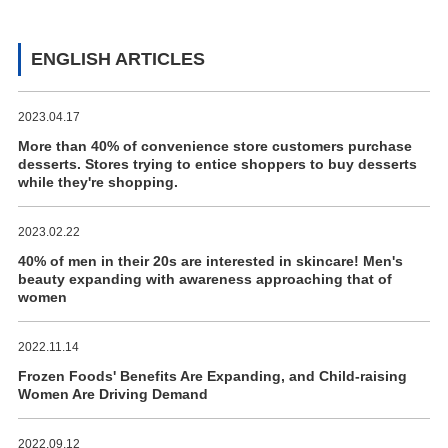
ENGLISH ARTICLES
2023.04.17
More than 40% of convenience store customers purchase
desserts. Stores trying to entice shoppers to buy desserts
while they're shopping.
2023.02.22
40% of men in their 20s are interested in skincare! Men's
beauty expanding with awareness approaching that of
women
2022.11.14
Frozen Foods' Benefits Are Expanding, and Child-raising
Women Are Driving Demand
2022.09.12