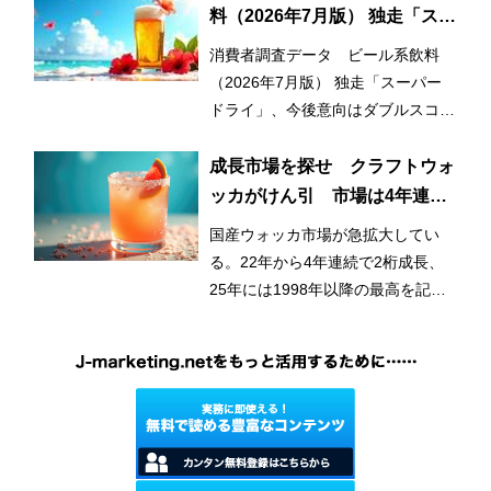
料（2026年7月版） 独走「スー
パードライ」、今後意向はダブ
消費者調査データ ビール系飲料
ルスコアに
（2026年7月版） 独走「スーパー
ドライ」、今後意向はダブルスコア
に
成長市場を探せ クラフトウォ
ッカがけん引 市場は4年連続
2桁成長
国産ウォッカ市場が急拡大してい
る。22年から4年連続で2桁成長、
25年には1998年以降の最高を記録
した。成長をけん引しているのはク
ラフトウォッカだ。シュリンクする
アルコール市場のなかで、今後も成
長が期待できるジャンルとみなされ
ている。