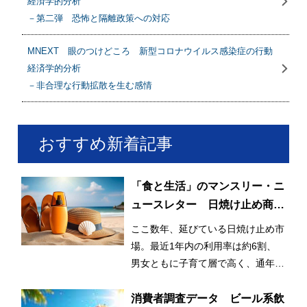
経済学的分析
－第二弾 恐怖と隔離政策への対応
MNEXT 眼のつけどころ 新型コロナウイルス感染症の行動
経済学的分析
－非合理な行動拡散を生む感情
おすすめ新着記事
「食と生活」のマンスリー・ニ
ュースレター 日焼け止め商品
の利用率が3割増！ 日常的かつ
ここ数年、延びている日焼け止め市
早期化・長期化する日焼け止め
場。最近1年内の利用率は約6割、
市場
男女ともに子育て層で高く、通年利
用と使用範囲の拡大が市場拡大のひ
とつの要因となっている。
消費者調査データ ビール系飲