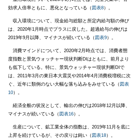
効求人倍率ともに、悪化となっている（
図表8
）。
収入環境について、現金給与総額と所定内給与額の伸び
は、2020年1月時点でプラスに戻した。超過給与の伸びは
2019年9月以降、マイナスが続いている（
図表9
）。
消費マインドについて、2020年2月時点では、消費者態
度指数と景気ウォッチャー現状判断DIはともに、前月より
も低下している。特に、景気ウォッチャー現状判断DIで
は、2011年3月の東日本大震災や2014年4月消費税増税に次
ぐ、近年に類例のない大幅な落ち込みをみせている（
図表
10
）。
経済全般の状況として、輸出の伸びは2018年12月以降、
マイナスが続いている（
図表16
）。
生産について、鉱工業全体の指数は、2019年11月を底に
上昇を続けているが、その戻りは鈍い（
図表18
）。