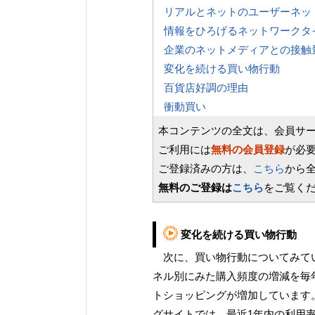
リアルとネットのユーザーネッ
情報をひろげるネットワークタ
企業のネットメディアとの接触
変化を続ける買い物行動
百貨店好調の理由
衝動買い
本コンテンツの全文は、会員サ
ご利用には
無料の会員登録
が必
ご登録済みの方は、
こちら
から
無料のご登録は
こちら
をご覧く
変化を続ける買い物行動
次に、買い物行動についてみてい
ネル別にみた購入頻度の増減を毎
トショッピングが増加しています
グサイトでは、最近1年内の利用率