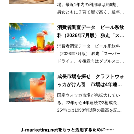
早期化・長期化する日焼け止め
場。最近1年内の利用率は約6割、
市場
男女ともに子育て層で高く、通年利
用と使用範囲の拡大が市場拡大のひ
とつの要因となっている。
消費者調査データ ビール系飲
料（2026年7月版） 独走「スー
パードライ」、今後意向はダブ
消費者調査データ ビール系飲料
ルスコアに
（2026年7月版） 独走「スーパー
ドライ」、今後意向はダブルスコア
に
成長市場を探せ クラフトウォ
ッカがけん引 市場は4年連続
2桁成長
国産ウォッカ市場が急拡大してい
る。22年から4年連続で2桁成長、
25年には1998年以降の最高を記録
した。成長をけん引しているのはク
ラフトウォッカだ。シュリンクする
アルコール市場のなかで、今後も成