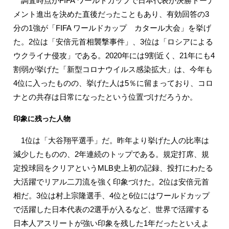
調査時点がFIFA ワールドカップで日本代表が決勝トーナ
メント進出を決めた直後だったこともあり、有効回答の3
分の1強が「FIFA ワールドカップ カタール大会」を挙げ
た。2位は「安倍元首相襲撃事件」、3位は「ロシアによる
ウクライナ侵攻」である。2020年には9割近く、21年にも4
割弱が挙げた「新型コロナウイルス感染拡大」は、今年も
4位に入ったものの、挙げた人は5％に留まっており、コロ
ナとの共存は日常になったという位置づけだろうか。
印象に残った人物
1位は「大谷翔平選手」だ。昨年より挙げた人の比率は
減少したものの、2年連続のトップである。規定打席、規
定投球回をクリアというMLB史上初の記録、投打にわたる
大活躍でリアル二刀流を強く印象づけた。2位は安倍元首
相だ。3位は村上宗隆選手、4位と6位にはワールドカップ
で活躍した日本代表の2選手が入るなど、世界で活躍する
日本人アスリートが強い印象を残した1年だったといえよ