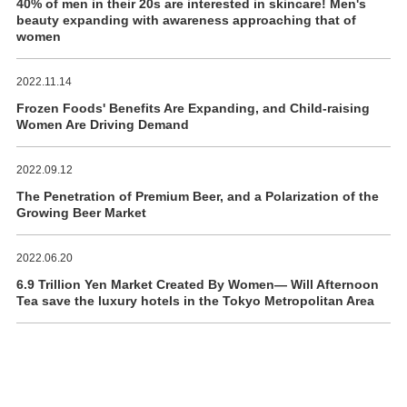
40% of men in their 20s are interested in skincare! Men's
beauty expanding with awareness approaching that of
women
2022.11.14
Frozen Foods' Benefits Are Expanding, and Child-raising
Women Are Driving Demand
2022.09.12
The Penetration of Premium Beer, and a Polarization of the
Growing Beer Market
2022.06.20
6.9 Trillion Yen Market Created By Women― Will Afternoon
Tea save the luxury hotels in the Tokyo Metropolitan Area