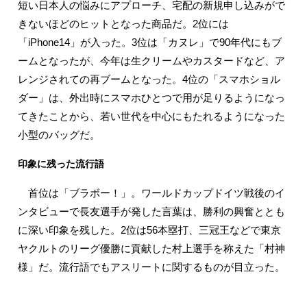
短い日本人の悩みにアプローチ、宅配の新規申し込みがで
きないほどのヒットとなった商品だ。2位には
「iPhone14」が入った。3位は「カヌレ」で90年代にもブ
ームとなったが、今年は生クリームやカスタードなど、ア
レンジされての再ブームとなった。4位の「スマホショル
ダー」は、外出時にスマホひとつで用が足りるようになっ
てきたことから、若い世代を中心にもたれるようになった
小型のバッグだ。
印象に残った流行語
首位は「ブラボー！」。ワールドカップドイツ戦後のイ
ンタビューで長友選手が発した言葉は、勝利の興奮ととも
に深い印象を残した。2位は56本塁打、三冠王などで東京
ヤクルトのリーグ優勝に貢献した村上選手を称えた「村神
様」だ。流行語でもアスリートに関するものが目立った。