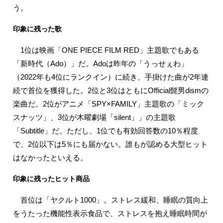
う。
印象に残った歌
1位は映画「ONE PIECE FILM RED」主題歌でもある
「新時代（Ado）」だ。Adoは昨年の「うっせぇわ」
（2022年も4位にランクイン）に続き、手掛けた曲が2年連
続で首位を獲得した。2位と3位はともにOfficial髭男dismの
楽曲だ。2位がアニメ「SPY×FAMILY」主題歌の「ミック
スナッツ」、3位が木曜劇場「silent」」の主題歌
「Subtitle」だ。ただし、1位でも有効回答数の10％程度
で、2位以下は5％にも届かない。誰もが認める大型ヒット
はなかったといえる。
印象に残ったヒット商品
首位は「ヤクルト1000」。ストレス緩和、睡眠の質向上
をうたった機能性表示食品で、ストレスを抱え睡眠時間が