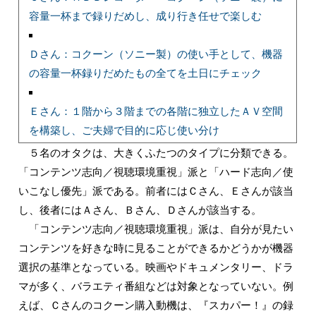
容量一杯まで録りだめし、成り行き任せで楽しむ
Ｄさん：コクーン（ソニー製）の使い手として、機器
の容量一杯録りだめたもの全てを土日にチェック
Ｅさん：１階から３階までの各階に独立したＡＶ空間
を構築し、ご夫婦で目的に応じ使い分け
５名のオタクは、大きくふたつのタイプに分類できる。
「コンテンツ志向／視聴環境重視」派と「ハード志向／使
いこなし優先」派である。前者にはＣさん、Ｅさんが該当
し、後者にはＡさん、Ｂさん、Ｄさんが該当する。
「コンテンツ志向／視聴環境重視」派は、自分が見たい
コンテンツを好きな時に見ることができるかどうかが機器
選択の基準となっている。映画やドキュメンタリー、ドラ
マが多く、バラエティ番組などは対象となっていない。例
えば、Ｃさんのコクーン購入動機は、『スカパー！』の録