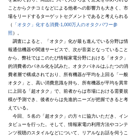
ことからクチコミなどによる他者への影響力も大きく、市
場をリードするターゲットセグメントであると考えられる
（
「オタク」化する消費‐1,000万人のオタクパワー参
照
）。
調査によると、「オタク」化が最も進んでいる分野は情
報通信機器や関連サービスで、次が音楽となっていること
から、弊社ではこのたび情報家電分野における「オタク」
的消費者のパネル化を試みた。オタクパネルはふたつの消
費者層で構成されており、所有機器が平均を上回る「一般
オタク」と、高い消費意識を持ち、所有機器が平均を異常
に上回る「超オタク」で、前者からは市場における需要規
模が予測でき、後者からは先進的ニーズが把握できると考
えている。
今回、５名の「超オタク」の方々に協力いただき、イン
タビューを行った。そして、情報家電の利用方法やコンテ
ンツ視聴のスタイルなどについて、リアルなお話を伺うこ