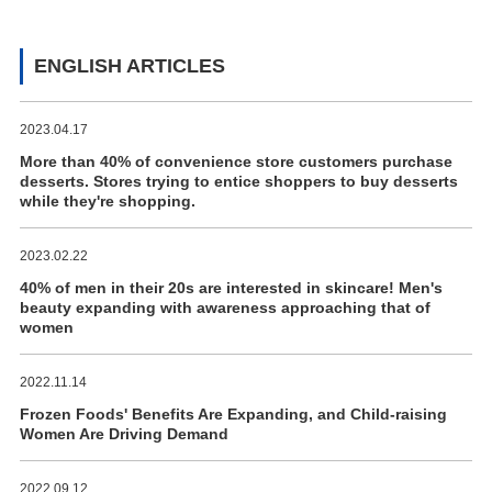
ENGLISH ARTICLES
2023.04.17
More than 40% of convenience store customers purchase
desserts. Stores trying to entice shoppers to buy desserts
while they're shopping.
2023.02.22
40% of men in their 20s are interested in skincare! Men's
beauty expanding with awareness approaching that of
women
2022.11.14
Frozen Foods' Benefits Are Expanding, and Child-raising
Women Are Driving Demand
2022.09.12