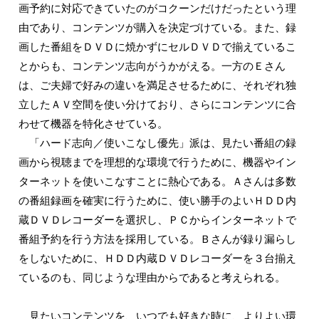
画予約に対応できていたのがコクーンだけだったという理
由であり、コンテンツが購入を決定づけている。また、録
画した番組をＤＶＤに焼かずにセルＤＶＤで揃えているこ
とからも、コンテンツ志向がうかがえる。一方のＥさん
は、ご夫婦で好みの違いを満足させるために、それぞれ独
立したＡＶ空間を使い分けており、さらにコンテンツに合
わせて機器を特化させている。
「ハード志向／使いこなし優先」派は、見たい番組の録
画から視聴までを理想的な環境で行うために、機器やイン
ターネットを使いこなすことに熱心である。Ａさんは多数
の番組録画を確実に行うために、使い勝手のよいＨＤＤ内
蔵ＤＶＤレコーダーを選択し、ＰＣからインターネットで
番組予約を行う方法を採用している。Ｂさんが録り漏らし
をしないために、ＨＤＤ内蔵ＤＶＤレコーダーを３台揃え
ているのも、同じような理由からであると考えられる。
見たいコンテンツを、いつでも好きな時に、よりよい環