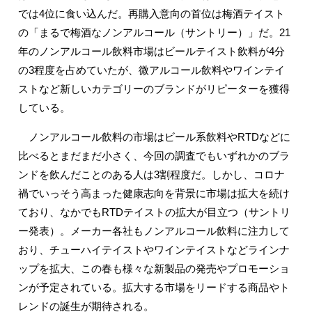
では4位に食い込んだ。再購入意向の首位は梅酒テイスト
の「まるで梅酒なノンアルコール（サントリー）」だ。21
年のノンアルコール飲料市場はビールテイスト飲料が4分
の3程度を占めていたが、微アルコール飲料やワインテイ
ストなど新しいカテゴリーのブランドがリピーターを獲得
している。
ノンアルコール飲料の市場はビール系飲料やRTDなどに
比べるとまだまだ小さく、今回の調査でもいずれかのブラ
ンドを飲んだことのある人は3割程度だ。しかし、コロナ
禍でいっそう高まった健康志向を背景に市場は拡大を続け
ており、なかでもRTDテイストの拡大が目立つ（サントリ
ー発表）。メーカー各社もノンアルコール飲料に注力して
おり、チューハイテイストやワインテイストなどラインナ
ップを拡大、この春も様々な新製品の発売やプロモーショ
ンが予定されている。拡大する市場をリードする商品やト
レンドの誕生が期待される。