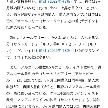
と高い支持を得た。
前回（2022年月3版）
では、首位は3ヶ
月以内購入のみだったのに比べ、上昇が目立つ。とはい
え、購入経験や3ヶ月以内購入、購入意向などの項目では2
位の「オールフリー（サントリー）」との差は5ポイント
以内の接戦となっている。
2位は「オールフリー」、それに続くのは「のんある気
分（サントリー）」「キリン零ICHI（ゼロイチ）（キリ
ン）」だ。いずれも
前回（2022年月3版）
上位のブランド
で、それぞれの差は小さい。
また、アルコール度数0.5％のビールテイスト飲料で、微
アルコール飲料カテゴリーの「ビアリー（アサヒビー
ル）」は、認知で9位、3ヶ月以内購入は同率4位、購入意
向は5位、再購入意向で3位と、既存のノンアルコール飲料
の一角に食い込んでいる。昨年1月発売のワインテイスト
飲料「ノンアルでワインの休日（サントリー）」も、認知
は14位にとどまるも、3ヶ月以内購入では9位、再購入意向