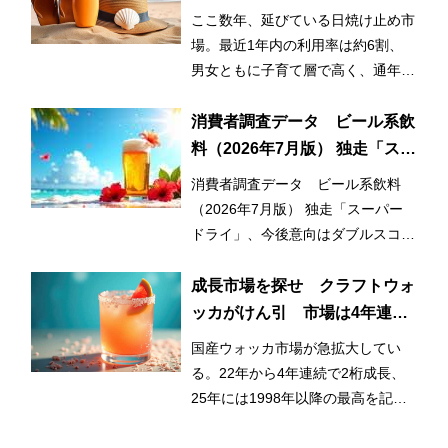
の利用率が3割増！ 日常的かつ
ここ数年、延びている日焼け止め市
早期化・長期化する日焼け止め
場。最近1年内の利用率は約6割、
市場
男女ともに子育て層で高く、通年利
用と使用範囲の拡大が市場拡大のひ
とつの要因となっている。
消費者調査データ ビール系飲
料（2026年7月版） 独走「スー
パードライ」、今後意向はダブ
消費者調査データ ビール系飲料
ルスコアに
（2026年7月版） 独走「スーパー
ドライ」、今後意向はダブルスコア
に
成長市場を探せ クラフトウォ
ッカがけん引 市場は4年連続
2桁成長
国産ウォッカ市場が急拡大してい
る。22年から4年連続で2桁成長、
25年には1998年以降の最高を記録
した。成長をけん引しているのはク
ラフトウォッカだ。シュリンクする