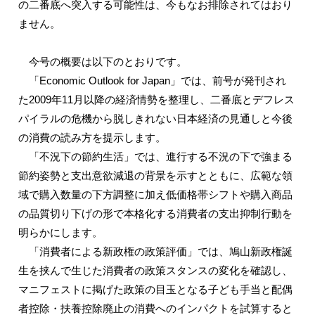
の二番底へ突入する可能性は、今もなお排除されてはおり
ません。
今号の概要は以下のとおりです。
「Economic Outlook for Japan」では、前号が発刊され
た2009年11月以降の経済情勢を整理し、二番底とデフレス
パイラルの危機から脱しきれない日本経済の見通しと今後
の消費の読み方を提示します。
「不況下の節約生活」では、進行する不況の下で強まる
節約姿勢と支出意欲減退の背景を示すとともに、広範な領
域で購入数量の下方調整に加え低価格帯シフトや購入商品
の品質切り下げの形で本格化する消費者の支出抑制行動を
明らかにします。
「消費者による新政権の政策評価」では、鳩山新政権誕
生を挟んで生じた消費者の政策スタンスの変化を確認し、
マニフェストに掲げた政策の目玉となる子ども手当と配偶
者控除・扶養控除廃止の消費へのインパクトを試算すると