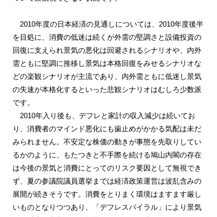
2010年度の日本経済の見通しについては、2010年度後半
を目処に、消費の低迷は続くが外需の堅調さと設備投資の
回復に支えられ景気の悪化は回避されるシナリオや、内外
需ともに堅調に推移し景気は本格回復をみせるシナリオな
どの楽観シナリオが主流であり、内外需ともに低迷し景気
の失速が本格化するといった悲観シナリオはむしろ少数派
です。
2010年入り後も、デフレと家計の収入減少は続いてお
り、消費者のマインド悪化にも歯止めがかかる気配は未だ
みられません。不安定な株価の動きが事態を先取りしてい
るかのように、もたつきと不手際を続ける鳩山内閣の存在
は今後の景気と消費にとってのリスク要因として無視でき
ず、夏の参議院議員選挙までは経済政策運営は波乱含みの
展開が続きそうです。消費をとりまく環境はますます厳し
いものとなりつつあり、「デフレスパイラル」により景気