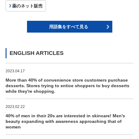
薬のネット販売
用語集をすべて見る
ENGLISH ARTICLES
2023.04.17
More than 40% of convenience store customers purchase
desserts. Stores trying to entice shoppers to buy desserts
while they're shopping.
2023.02.22
40% of men in their 20s are interested in skincare! Men's
beauty expanding with awareness approaching that of
women