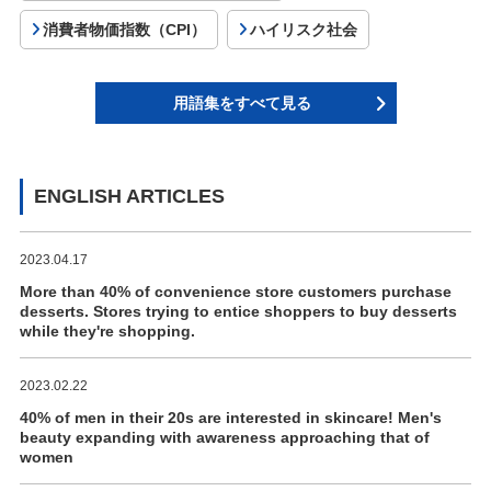
消費者物価指数（CPI）
ハイリスク社会
用語集をすべて見る
ENGLISH ARTICLES
2023.04.17
More than 40% of convenience store customers purchase
desserts. Stores trying to entice shoppers to buy desserts
while they're shopping.
2023.02.22
40% of men in their 20s are interested in skincare! Men's
beauty expanding with awareness approaching that of
women