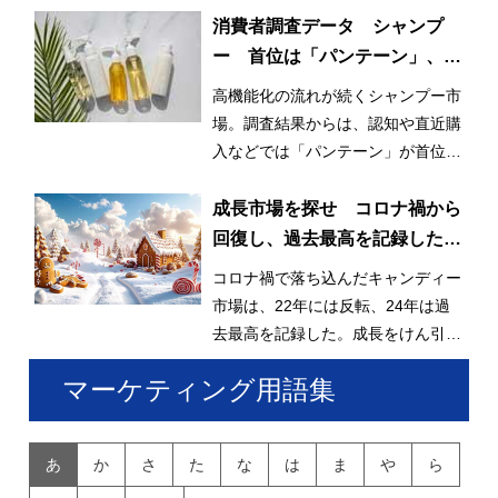
消費者調査データ シャンプ
ー 首位は「パンテーン」、迫
る「ラックス」、再購入意向に
高機能化の流れが続くシャンプー市
は高機能ブランド並ぶ
場。調査結果からは、認知や直近購
入などでは「パンテーン」が首位を
獲得したが、再購入意向では個性的
なブランドが上位に並んだ。
成長市場を探せ コロナ禍から
回復し、過去最高を記録したキ
ャンディー
コロナ禍で落ち込んだキャンディー
市場は、22年には反転、24年は過
去最高を記録した。成長をけん引し
ているのはグミキャンディーとみら
マーケティング用語集
れている。
あ
か
さ
た
な
は
ま
や
ら