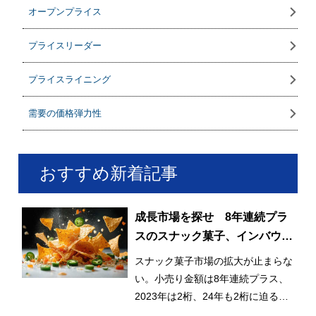
オープンプライス
プライスリーダー
プライスライニング
需要の価格弾力性
おすすめ新着記事
成長市場を探せ 8年連続プラ
スのスナック菓子、インバウン
ドも貢献
スナック菓子市場の拡大が止まらな
い。小売り金額は8年連続プラス、
2023年は2桁、24年も2桁に迫る成
長で、6,000億円も射程圏内だ。