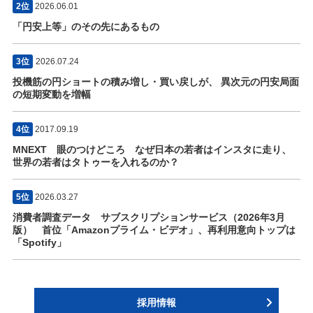
2位
2026.06.01
「円安上等」のその先にあるもの
3位
2026.07.24
投機筋の円ショートの積み増し・買い戻しが、 異次元の円安局面
の短期変動を増幅
4位
2017.09.19
MNEXT 眼のつけどころ なぜ日本の若者はインスタに走り、
世界の若者はタトゥーを入れるのか？
5位
2026.03.27
消費者調査データ サブスクリプションサービス（2026年3月
版） 首位「Amazonプライム・ビデオ」、再利用意向トップは
「Spotify」
採用情報