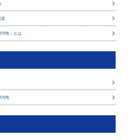
法
設定
弾力性」とは
弾力性