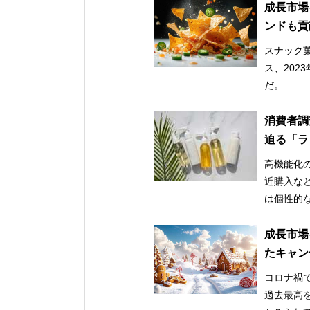
成長市場
ンドも貢
スナック
ス、202
だ。
消費者調
迫る「ラ
高機能化
近購入な
は個性的
成長市場
たキャン
コロナ禍で
過去最高