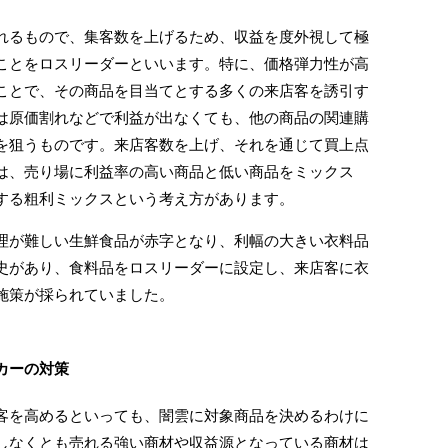
るもので、集客数を上げるため、収益を度外視して極
ことをロスリーダーといいます。特に、価格弾力性が高
ことで、その商品を目当てとする多くの来店客を誘引す
は原価割れなどで利益が出なくても、他の商品の関連購
を狙うものです。来店客数を上げ、それを通じて買上点
は、売り場に利益率の高い商品と低い商品をミックス
する粗利ミックスという考え方があります。
が難しい生鮮食品が赤字となり、利幅の大きい衣料品
史があり、食料品をロスリーダーに設定し、来店客に衣
施策が採られていました。
カーの対策
を高めるといっても、闇雲に対象商品を決めるわけに
しなくとも売れる強い商材や収益源となっている商材は