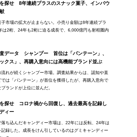
を探せ 8年連続プラスのスナック菓子、インバウ
献
菓子市場の拡大が止まらない。小売り金額は8年連続プラ
3年は2桁、24年も2桁に迫る成長で、6,000億円も射程圏内
査データ シャンプー 首位は「パンテーン」、
ックス」、再購入意向には高機能ブランド並ぶ
の流れが続くシャンプー市場。調査結果からは、認知や直
どでは「パンテーン」が首位を獲得したが、再購入意向で
なブランドが上位に並んだ。
を探せ コロナ禍から回復し、過去最高を記録し
ディー
落ち込んだキャンディー市場は、22年には反転、24年は
を記録した。成長をけん引しているのはグミキャンディー