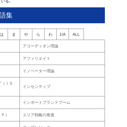
ている。
語集
は
ま
や
ら
わ
1/A
ALL
アコーディオン理論
アフィリエイト
イノベーター理論
グ（ＩＳ
インセンティブ
インポートブランドブーム
ＡＰ）
エリア戦略の推進