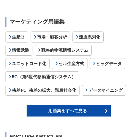
マーケティング用語集
生産財
市場・顧客分析
流通系列化
情報武装
戦略的物流情報システム
ユニットロード化
セル生産方式
ビッグデータ
5G（第5世代移動通信システム）
格差化、格差の拡大、階層社会化
データマイニング
用語集をすべて見る
ENGLISH ARTICLES