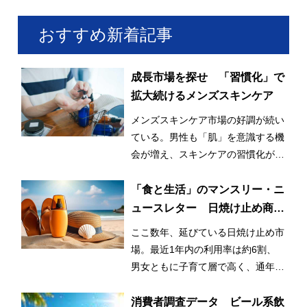
おすすめ新着記事
成長市場を探せ 「習慣化」で
拡大続けるメンズスキンケア
メンズスキンケア市場の好調が続い
ている。男性も「肌」を意識する機
会が増え、スキンケアの習慣化が始
まっているとみられる。
「食と生活」のマンスリー・ニ
ュースレター 日焼け止め商品
の利用率が3割増！ 日常的かつ
ここ数年、延びている日焼け止め市
早期化・長期化する日焼け止め
場。最近1年内の利用率は約6割、
市場
男女ともに子育て層で高く、通年利
用と使用範囲の拡大が市場拡大のひ
とつの要因となっている。
消費者調査データ ビール系飲