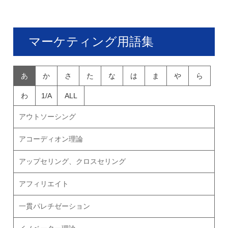
マーケティング用語集
あ
か
さ
た
な
は
ま
や
ら
わ
1/A
ALL
アウトソーシング
アコーディオン理論
アップセリング、クロスセリング
アフィリエイト
一貫パレチゼーション