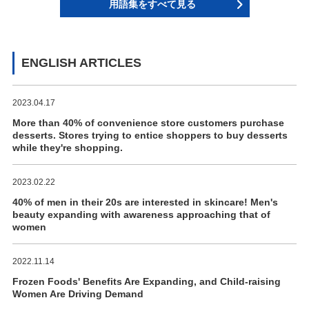
用語集をすべて見る
ENGLISH ARTICLES
2023.04.17
More than 40% of convenience store customers purchase
desserts. Stores trying to entice shoppers to buy desserts
while they're shopping.
2023.02.22
40% of men in their 20s are interested in skincare! Men's
beauty expanding with awareness approaching that of
women
2022.11.14
Frozen Foods' Benefits Are Expanding, and Child-raising
Women Are Driving Demand