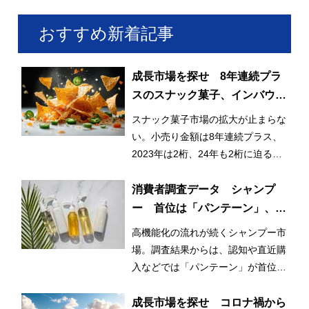
おすすめ新着記事
成長市場を探せ 8年連続プラ
スのスナック菓子、インバウン
ドも貢献
スナック菓子市場の拡大が止まらな
い。小売り金額は8年連続プラス、
2023年は2桁、24年も2桁に迫る成
長で、6,000億円も射程圏内だ。
消費者調査データ シャンプ
ー 首位は「パンテーン」、迫
る「ラックス」、再購入意向に
高機能化の流れが続くシャンプー市
は高機能ブランド並ぶ
場。調査結果からは、認知や直近購
入などでは「パンテーン」が首位を
獲得したが、再購入意向では個性的
なブランドが上位に並んだ。
成長市場を探せ コロナ禍から