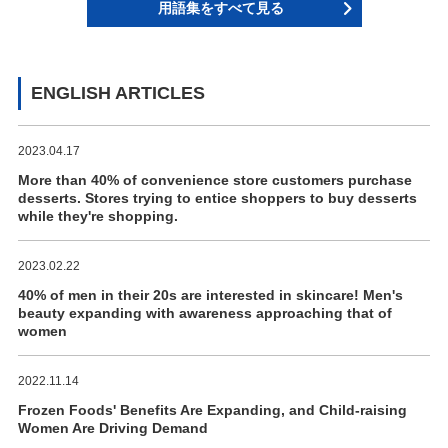
用語集をすべて見る
ENGLISH ARTICLES
2023.04.17
More than 40% of convenience store customers purchase
desserts. Stores trying to entice shoppers to buy desserts
while they're shopping.
2023.02.22
40% of men in their 20s are interested in skincare! Men's
beauty expanding with awareness approaching that of
women
2022.11.14
Frozen Foods' Benefits Are Expanding, and Child-raising
Women Are Driving Demand