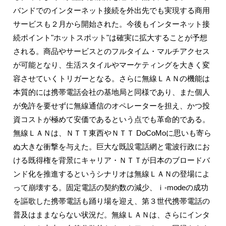
バンドでのインターネット接続を外出先でも実現する商用
サービスも２月から開始された。今後もインターネット接
続ポイント"ホットスポット"は確実に拡大することが予想
される。商品やサービスとのフルタイム・マルチアクセス
が可能となり、生活スタイルやマーケティングを大きく変
容させていくトリガーとなる。さらに無線ＬＡＮの機能は
本質的には携帯電話会社の基地局と同様であり、また個人
が免許を要せずに無線通信のオペレーターを担え、かつ投
資コストが極めて安価であるという点でも革命的である。
無線ＬＡＮは、ＮＴＴ東西やＮＴＴ DoCoMoに思いも寄ら
ぬ大きな衝撃を与えた。巨大な既設電話網と電波行政にお
ける既得権を背景にキャリア・ＮＴＴが日本のブロードバ
ンド化を推進するというシナリオは無線ＬＡＮの登場によ
って崩壊する。固定電話の契約数の減少、ｉ-modeの成功
を謳歌した携帯電話も踊り場を迎え、第３世代携帯電話の
普及はままならない状況だ。無線ＬＡＮは、さらにインタ