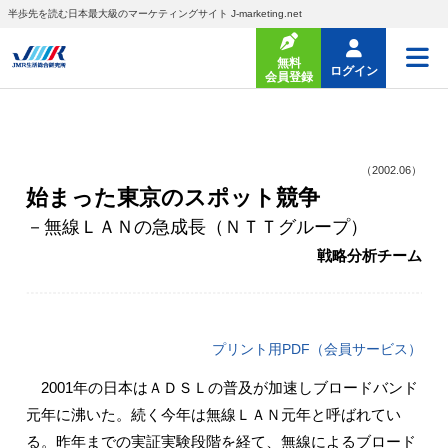
半歩先を読む日本最大級のマーケティングサイト J-marketing.net
無料
ログイン
会員登録
（2002.06）
始まった東京のスポット競争
－無線ＬＡＮの急成長（ＮＴＴグループ）
戦略分析チーム
プリント用PDF（会員サービス）
2001年の日本はＡＤＳＬの普及が加速しブロードバンド
元年に沸いた。続く今年は無線ＬＡＮ元年と呼ばれてい
る。昨年までの実証実験段階を経て、無線によるブロード