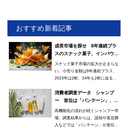
おすすめ新着記事
成長市場を探せ 8年連続プラ
スのスナック菓子、インバウン
ドも貢献
スナック菓子市場の拡大が止まらな
い。小売り金額は8年連続プラス、
2023年は2桁、24年も2桁に迫る成
長で、6,000億円も射程圏内だ。
消費者調査データ シャンプ
ー 首位は「パンテーン」、迫
る「ラックス」、再購入意向に
高機能化の流れが続くシャンプー市
は高機能ブランド並ぶ
場。調査結果からは、認知や直近購
入などでは「パンテーン」が首位を