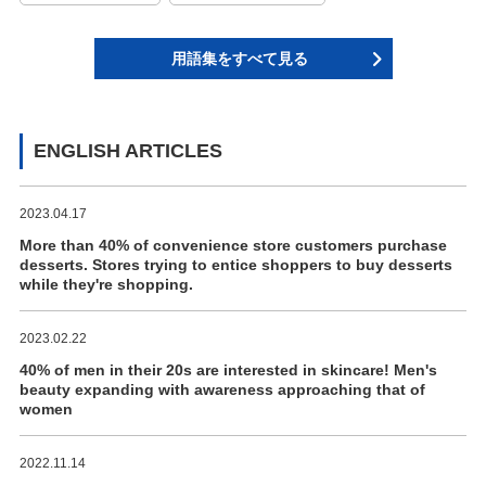
用語集をすべて見る
ENGLISH ARTICLES
2023.04.17
More than 40% of convenience store customers purchase
desserts. Stores trying to entice shoppers to buy desserts
while they're shopping.
2023.02.22
40% of men in their 20s are interested in skincare! Men's
beauty expanding with awareness approaching that of
women
2022.11.14