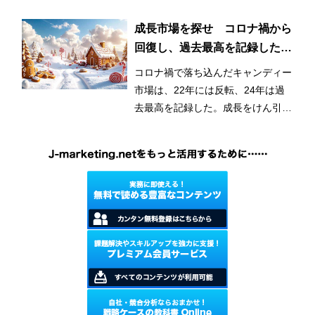
獲得したが、再購入意向では個性的
なブランドが上位に並んだ。
成長市場を探せ コロナ禍から
回復し、過去最高を記録したキ
ャンディー
コロナ禍で落ち込んだキャンディー
市場は、22年には反転、24年は過
去最高を記録した。成長をけん引し
ているのはグミキャンディーとみら
れている。