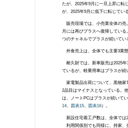
たが、2025年9月に一旦上昇に
が、2025年9月に低下に転じてい
販売現場では、小売業全体の売上は
月には再びプラスへ復帰している
つのチャネルでプラスが続いてい
外食売上は、全体でも主要3業態
耐久財では、新車販売は2025年
ているが、軽乗用車はプラスが続
家電製品出荷について、黒物家電は
2品目はマイナスとなっている。
は、ノートPCはプラスが続いて
14
、
図表15
、
図表16
）。
新設住宅着工戸数は、全体では20
利用関係別でも同様に、持家、分