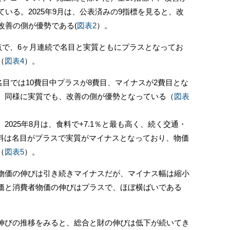
ている。2025年9月は、公表済みの9指標を見ると、改
改善の側が優勢である(
図表2
）。
点で、6ヶ月連続で名目と実質ともにプラスとなってお
（
図表4
）。
名目では10費目中プラスが8費目、マイナスが2費目とな
。同様に実質でも、改善の側が優勢となっている（
図表
025年8月は、食料で+7.1％と最も高く、続く交通・
食料は名目がプラスで実質がマイナスとなっており、物価
（
図表5
）。
価の伸びは引き続きマイナスだが、マイナス幅は縮小
価と消費者物価の伸びはプラスで、ほぼ横ばいである
びの推移をみると、総合と財の伸びは低下が続いてき