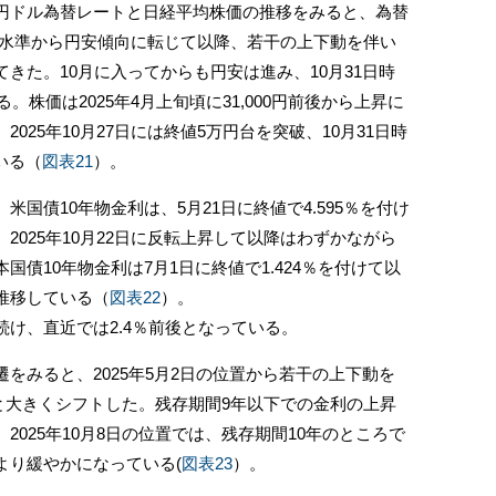
ドル為替レートと日経平均株価の推移をみると、為替
前後の水準から円安傾向に転じて以降、若干の上下動を伴い
きた。10月に入ってからも円安は進み、10月31日時
。株価は2025年4月上旬頃に31,000円前後から上昇に
025年10月27日には終値5万円台を突破、10月31日時
いる（
図表21
）。
国債10年物金利は、5月21日に終値で4.595％を付け
2025年10月22日に反転上昇して以降はわずかながら
債10年物金利は7月1日に終値で1.424％を付けて以
推移している（
図表22
）。
け、直近では2.4％前後となっている。
みると、2025年5月2日の位置から若干の上下動を
方へと大きくシフトした。残存期間9年以下での金利の上昇
025年10月8日の位置では、残存期間10年のところで
より緩やかになっている(
図表23
）。