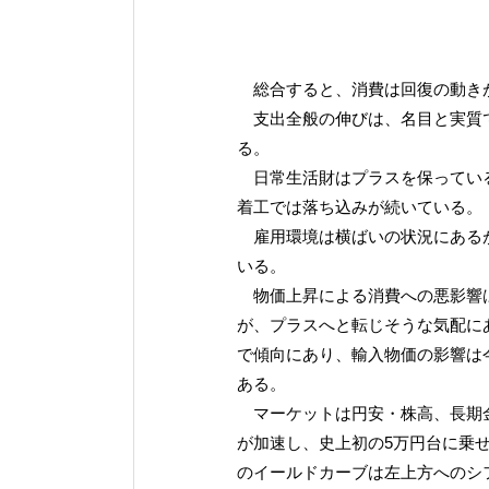
総合すると、消費は回復の動き
支出全般の伸びは、名目と実質で
る。
日常生活財はプラスを保っている
着工では落ち込みが続いている。
雇用環境は横ばいの状況にあるが
いる。
物価上昇による消費への悪影響は
が、プラスへと転じそうな気配に
で傾向にあり、輸入物価の影響は
ある。
マーケットは円安・株高、長期金
が加速し、史上初の5万円台に乗
のイールドカーブは左上方へのシ