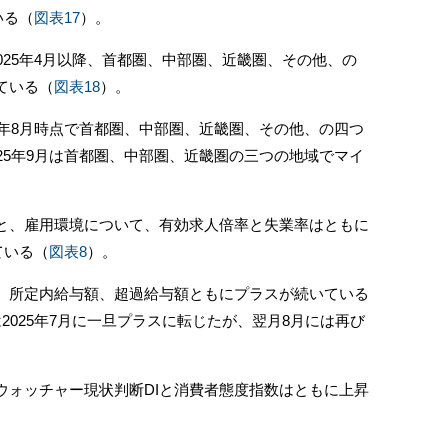
いる（
図表17
）。
25年4月以降、首都圏、中部圏、近畿圏、その他、の
ている（
図表18
）。
5年8月時点で首都圏、中部圏、近畿圏、その他、の四つ
25年9月は首都圏、中部圏、近畿圏の三つの地域でマイ
、雇用環境について、有効求人倍率と失業率はともに
ている（
図表8
）。
所定内給与額、超過給与額ともにプラスが続いている
2025年7月に一旦プラスに転じたが、翌月8月には再び
ォッチャー現状判断DIと消費者態度指数はともに上昇