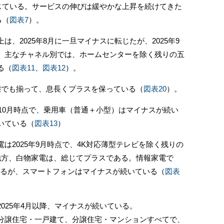
転じている。サービスの伸びは緩やかな上昇を続けてきた
る（
図表7
）。
、2025年8月に一旦マイナスに転じたが、2025年9
。主なチャネル別では、ホームセンターを除く残りの五
る（
図表11
、
図表12
）。
でも揃って、息長くプラスを保っている（
図表20
）。
10月時点で、乗用車（普通＋小型）はマイナスが続い
いている（
図表13
）
2025年9月時点で、4K対応薄型テレビを除く残りの
他方、白物家電は、総じてプラスである。情報家電で
いるが、スマートフォンはマイナスが続いている（
図表
25年4月以降、マイナスが続いている。
譲住宅・一戸建て、分譲住宅・マンションすべてで、