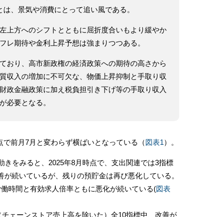
とは、景気や消費にとって追い風である。
左上方へのシフトとともに屈折度合いもより緩やか
フレ期待や金利上昇予想は強まりつつある。
ており、高市新政権の経済政策への期待の高さから
質収入の増加に不可欠な、物価上昇抑制と手取り収
財政金融政策に加え税負担引き下げ等の手取り収入
が必要となる。
月時点で前月7月と変わらず横ばいとなっている（
図表1
）。
動きをみると、2025年8月時点で、支出関連では3指標
善が続いているが、残りの預貯金は再び悪化している。
労働時間と有効求人倍率ともに悪化が続いている(
図表
（チェーンストア売上高を除いた）全10指標中、改善が