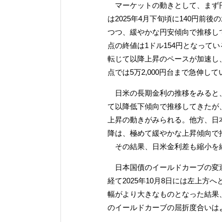
マーケットの動きとして、まず円
は2025年4月下旬頃に140円
つつ、緩やかな円安傾向で推移して
点の終値は1ドル154円となっている
転じて以降上昇のペースが加速し、2
点では5万2,000円台まで急伸して
日米の長期金利の推移をみると、米
て以降低下傾向で推移してきたが、
上昇の動きがみられる。他方、日本国
降は、極めて緩やかな上昇傾向で
その結果、日米金利差も縮小を続
日本国債のイールドカーブの変遷を
経て2025年10月8日には左上
幅がより大きなものとなった結果、2
のイールドカーブの屈折度合いは