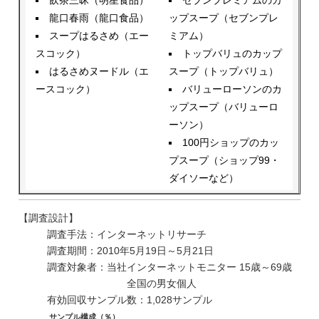
飲茶三昧（明星食品）
セブンプレミアムのカ
龍口春雨（龍口食品）
ップスープ（セブンプレ
スープはるさめ（エー
ミアム）
スコック）
トップバリュのカップ
はるさめヌードル（エ
スープ（トップバリュ）
ースコック）
バリューローソンのカ
ップスープ（バリューロ
ーソン）
100円ショップのカッ
プスープ（ショップ99・
ダイソーなど）
【調査設計】
調査手法：インターネットリサーチ
調査期間：2010年5月19日～5月21日
調査対象者：当社インターネットモニター 15歳～69歳
全国の男女個人
有効回収サンプル数：1,028サンプル
サンプル構成（％）