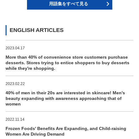
用語集をすべて見る
ENGLISH ARTICLES
2023.04.17
More than 40% of convenience store customers purchase
desserts. Stores trying to entice shoppers to buy desserts
while they're shopping.
2023.02.22
40% of men in their 20s are interested in skincare! Men's
beauty expanding with awareness approaching that of
women
2022.11.14
Frozen Foods' Benefits Are Expanding, and Child-raising
Women Are Driving Demand