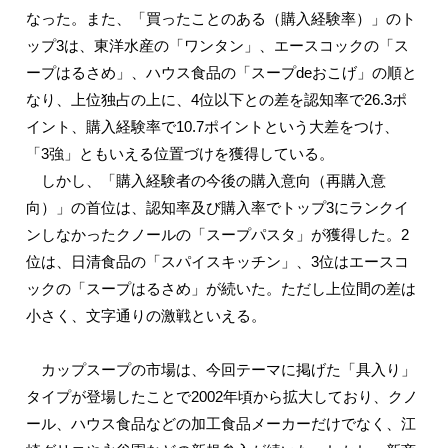
なった。また、「買ったことのある（購入経験率）」のト
ップ3は、東洋水産の「ワンタン」、エースコックの「ス
ープはるさめ」、ハウス食品の「スープdeおこげ」の順と
なり、上位独占の上に、4位以下との差を認知率で26.3ポ
イント、購入経験率で10.7ポイントという大差をつけ、
「3強」ともいえる位置づけを獲得している。
しかし、「購入経験者の今後の購入意向（再購入意
向）」の首位は、認知率及び購入率でトップ3にランクイ
ンしなかったクノールの「スープパスタ」が獲得した。2
位は、日清食品の「スパイスキッチン」、3位はエースコ
ックの「スープはるさめ」が続いた。ただし上位間の差は
小さく、文字通りの激戦といえる。
カップスープの市場は、今回テーマに掲げた「具入り」
タイプが登場したことで2002年頃から拡大しており、クノ
ール、ハウス食品などの加工食品メーカーだけでなく、江