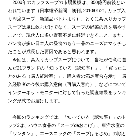
2009年のカップスープの市場規模は、350億円前後とい
われています（日本経済新聞 朝刊, 2010/01/21, カップ入
り即席スープ 新製品バトルより）。とくに具入りカップ
スープは単に飲むだけでなく、スープの野菜の具を増やす
ことで、現代人に多い野菜不足に解消できること、また、
パン食が多い日本人の昼食のもう一品のニーズにマッチし
たことが成長した要因であると思われます。
今回は、具入りカップスープについて、当社が任意に選
んだ21ブランドの「知っている（認知率）」、「買ったこ
とのある（購入経験率）」、購入者の満足度合を示す「購
入経験者の今後の購入意向（再購入意向）」などについて
インターネットモニターに対して行った調査結果をランキ
ング形式でお届けします。
今回のランキングでは、「知っている（認知率）」のト
ップ3は、ハウス食品の「スープdeおこげ」、東洋水産の
「ワンタン」、エースコックの「スープはるさめ」の順と