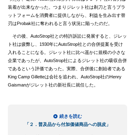
装着が出来なかった。つまりジレット社は剃刀と言うプラ
ットフォームを消費者に提供しながら、利益を生み出す替
刃はProbak社に奪われると言う状況に陥ったのだ。
その後、AutoStrop社との特許訴訟に発展すると、ジレッ
ト社は疲弊し、1930年にAutoStrop社との合併提案を受け
入れることになる。ジレット社に比べ遥かに規模の小さな
企業であったが、AutoStrop社によるジレット社の吸収合併
であるという評価であった。実際、合併後に創始者である
King Camp Gilletteは会社を追われ、AutoStrop社のHenry
Gaismanがジレット社の新社長に就任した。
続きを読む
「２．普及品から付加価値商品への脱皮」