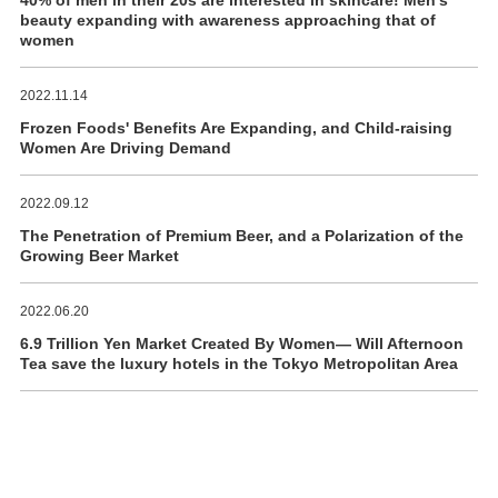
beauty expanding with awareness approaching that of
women
2022.11.14
Frozen Foods' Benefits Are Expanding, and Child-raising
Women Are Driving Demand
2022.09.12
The Penetration of Premium Beer, and a Polarization of the
Growing Beer Market
2022.06.20
6.9 Trillion Yen Market Created By Women― Will Afternoon
Tea save the luxury hotels in the Tokyo Metropolitan Area