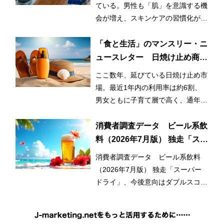
ている。男性も「肌」を意識する機
会が増え、スキンケアの習慣化が始
まっているとみられる。
「食と生活」のマンスリー・ニ
ュースレター 日焼け止め商品
の利用率が3割増！ 日常的かつ
ここ数年、延びている日焼け止め市
早期化・長期化する日焼け止め
場。最近1年内の利用率は約6割、
市場
男女ともに子育て層で高く、通年利
用と使用範囲の拡大が市場拡大のひ
とつの要因となっている。
消費者調査データ ビール系飲
料（2026年7月版） 独走「スー
パードライ」、今後意向はダブ
消費者調査データ ビール系飲料
ルスコアに
（2026年7月版） 独走「スーパー
ドライ」、今後意向はダブルスコア
に