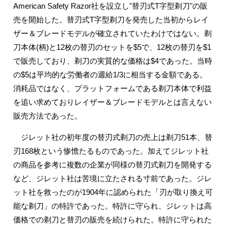
American Safety Razor社を設立し"替刃式T字型剃刀"の販
売を開始した。替刃式T字型剃刀を発売した当初からレイ
ザー＆ブレードモデルが確立されていたわけではない。剃
刀本体(柄)と12枚の替刃のセットを$5で、12枚の替刃を$1
で販売しており、剃刀の実質的な価格は$4であった。当時
の$5は平均的な労働者の週給1/3に相当する金額である。
消耗品ではなく、プラットフォームである剃刀本体で利益
を追い求めておりレイザー＆ブレードモデルとは言えない
販売方法であった。
ジレット社の初年度の替刃式剃刀の売上は剃刀51本、替
刃168枚という惨憺たるものであった。加えてジレット社
の商品を参考に複数の企業が同様の替刃式剃刀を開発する
など、ジレット社は苦境に立たされる寸前であった。ジレ
ット社を救ったのが1904年に認められた「刃が取り換え可
能な剃刀」の特許であった。特許に守られ、ジレットは高
価格での剃刀と替刃の販売を続けられた。特許に守られた