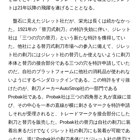
トは21年以降の飛躍を遂げることとなる。
盤石に見えたジレット社だが、栄光は長くは続かなかっ
た。1921年の「替刃式剃刀」の特許失効に伴い、ジレット
社は「三つの穴の替刃」という新たな特許を獲得してい
た。他社による替刃式剃刀市場への参入に備えて、ジレッ
ト社の剃刀にはジレット社の替刃しか使えないように剃刀
本体と替刃の接合部分である三つの穴を特許申請していた
のだ。自社のプラットフォームに他社の消耗品が使われな
いようにするベンダロックインである。この特許をすり抜
けたのが、剃刀メーカーAutoStrop社の一部門である
Probak社である。Probak社は三つの四角形と丸が直線に並
び、その中心を一本の直線が横に刺さるマークを特許申請
しそれが受理されると、トレードマークを接合部分にした
剃刀と替刃を販売した。Probak社の替刃は自社の剃刀に装
着出来るだけでなくジレット社の剃刀にも装着が可能であ
ったが、逆にProbak社の剃刀本体にはジレット社の替刃は