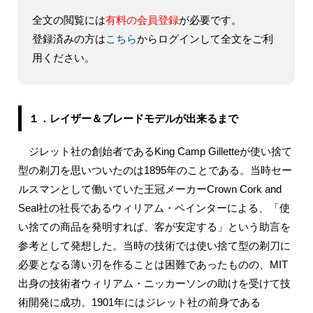
全文の閲覧には
有料の会員登録
が必要です。
登録済みの方は
こちら
からログインして全文をご利
用ください。
１．レイザー＆ブレードモデルが出来るまで
ジレット社の創始者であるKing Camp Gilletteが使い捨て
型の剃刀を思いついたのは1895年のことである。当時セー
ルスマンとして働いていた王冠メーカーCrown Cork and
Seal社の社長であるウィリアム・ペインターによる、「使
い捨ての商品を発明すれば、客が安定する」という助言を
参考として発想した。当時の技術では使い捨て型の剃刀に
必要となる薄い刃を作ることは困難であったものの、MIT
出身の技術者ウィリアム・ニッカーソンの助けを受けて技
術開発に成功。1901年にはジレット社の前身である