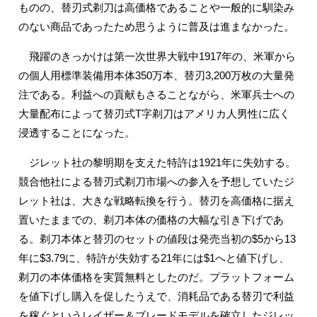
ものの、替刃式剃刀は高価格であることや一般的に馴染み
のない商品であったため思うように普及は進まなかった。
飛躍のきっかけは第一次世界大戦中1917年の、米軍から
の個人用標準装備用本体350万本、替刃3,200万枚の大量発
注である。利益への貢献もさることながら、米軍兵士への
大量配布によって替刃式T字剃刀はアメリカ人男性に広く
浸透することになった。
ジレット社の黎明期を支えた特許は1921年に失効する。
競合他社による替刃式剃刀市場への参入を予想していたジ
レット社は、大きな戦略転換を行う。替刃を高価格に据え
置いたままでの、剃刀本体の価格の大幅な引き下げであ
る。剃刀本体と替刃のセットの値段は発売当初の$5から13
年に$3.79に、特許が失効する21年には$1へと値下げし、
剃刀の本体価格を実質無料としたのだ。プラットフォーム
を値下げし購入を促したうえで、消耗品である替刃で利益
を稼ぐというレイザー＆ブレードモデルを確立したジレッ