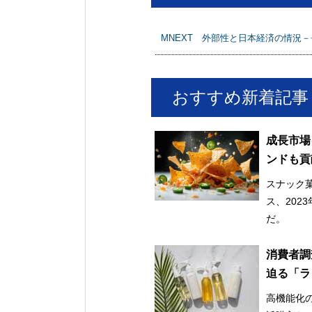
MNEXT 外部性と日本経済の情況－
おすすめ新着記事
成長市場
ンドも貢
スナック
ス、202
だ。
消費者調
迫る「ラ
高機能化