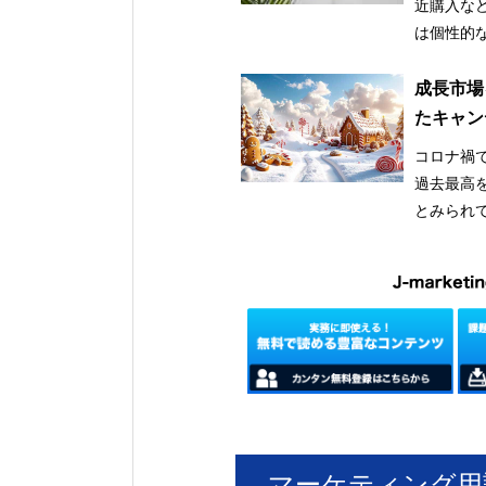
近購入な
は個性的
成長市場
たキャン
コロナ禍で
過去最高
とみられ
マーケティング用