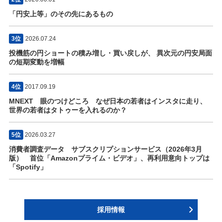
「円安上等」のその先にあるもの
3位
2026.07.24
投機筋の円ショートの積み増し・買い戻しが、 異次元の円安局面
の短期変動を増幅
4位
2017.09.19
MNEXT 眼のつけどころ なぜ日本の若者はインスタに走り、
世界の若者はタトゥーを入れるのか？
5位
2026.03.27
消費者調査データ サブスクリプションサービス（2026年3月
版） 首位「Amazonプライム・ビデオ」、再利用意向トップは
「Spotify」
採用情報