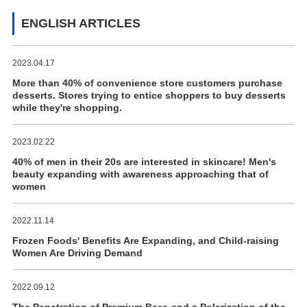
ENGLISH ARTICLES
2023.04.17
More than 40% of convenience store customers purchase
desserts. Stores trying to entice shoppers to buy desserts
while they're shopping.
2023.02.22
40% of men in their 20s are interested in skincare! Men's
beauty expanding with awareness approaching that of
women
2022.11.14
Frozen Foods' Benefits Are Expanding, and Child-raising
Women Are Driving Demand
2022.09.12
The Penetration of Premium Beer, and a Polarization of the