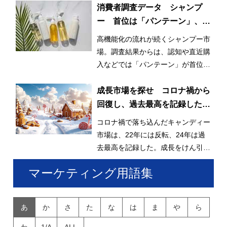
消費者調査データ シャンプ
ー 首位は「パンテーン」、迫
る「ラックス」、再購入意向に
高機能化の流れが続くシャンプー市
は高機能ブランド並ぶ
場。調査結果からは、認知や直近購
入などでは「パンテーン」が首位を
獲得したが、再購入意向では個性的
なブランドが上位に並んだ。
成長市場を探せ コロナ禍から
回復し、過去最高を記録したキ
ャンディー
コロナ禍で落ち込んだキャンディー
市場は、22年には反転、24年は過
去最高を記録した。成長をけん引し
ているのはグミキャンディーとみら
マーケティング用語集
れている。
あ
か
さ
た
な
は
ま
や
ら
わ
1/A
ALL