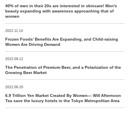
40% of men in their 20s are interested in skincare! Men's
beauty expanding with awareness approaching that of
women
2022.11.14
Frozen Foods' Benefits Are Expanding, and Child-raising
Women Are Driving Demand
2022.09.12
The Penetration of Premium Beer, and a Polarization of the
Growing Beer Market
2022.06.20
6.9 Trillion Yen Market Created By Women― Will Afternoon
Tea save the luxury hotels in the Tokyo Metropolitan Area