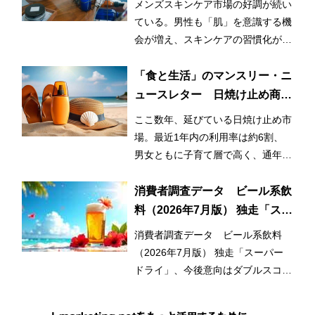
メンズスキンケア市場の好調が続い
ている。男性も「肌」を意識する機
会が増え、スキンケアの習慣化が始
まっているとみられる。
「食と生活」のマンスリー・ニ
ュースレター 日焼け止め商品
の利用率が3割増！ 日常的かつ
ここ数年、延びている日焼け止め市
早期化・長期化する日焼け止め
場。最近1年内の利用率は約6割、
市場
男女ともに子育て層で高く、通年利
用と使用範囲の拡大が市場拡大のひ
とつの要因となっている。
消費者調査データ ビール系飲
料（2026年7月版） 独走「スー
パードライ」、今後意向はダブ
消費者調査データ ビール系飲料
ルスコアに
（2026年7月版） 独走「スーパー
ドライ」、今後意向はダブルスコア
に