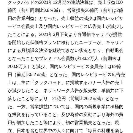
クックパッドの2021年12月期の連結決算は、売上収益100
億円（前年同期比9.8％減）、営業損失26億円（前年は2億
円の営業利益）となった。売上収益の減少は国内レシピサ
ービス会員売上及び国内レシピサービス広告売上が減少し
たことによる。2021年3月下旬より各通信キャリアが提供
を開始した低価格プランに移行したユーザーが、キャリア
による月額課金決済を継続できない状況となり、自動退会
となったことでプレミアム会員数が183.2万人（前期末は
200.8万人）と減少、国内レシピサービス会員売上は69億
円（前期比5.2％減）となった。国内レシピサービス広告売
上は、主に「クックパッド」に掲載するバナー広告の売上
が減少したこと、ネットワーク広告が販売数、単価共に下
落したこと等により、21億円（前期比26.2％減）となっ
た。一方、営業損益については、国内の新規事業に積極的
な投資を行っていること、及び為替の変動により海外の費
用が増加したこと等により、初の営業損失となった。現
在、日本を含む世界中の人々に向けて「毎日の料理を楽し