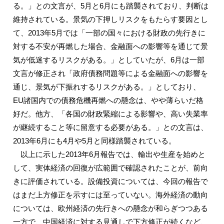
る。」との文言が、5月と6月にも踏襲されており、判断は
維持されている。景気の下押しリスクをもたらす要因とし
て、2013年5月では「一部の国々における財政の先行きに
対する不安が再燃した場合、金融面への影響等を通じて景
気が低迷するリスクがある。」としていたが、6月は一部
文言が修正され「政府債務問題等による金融面への影響を
通じ、景気が下振れするリスクがある。」としており、
EU諸国内での債務危機再燃への懸念は、やや薄らいだ格
好だ。他方、「各国の財政緊縮による影響や、高い失業率
が継続すること等に留意する必要がある。」との文言は、
2013年6月にも4月や5月と同様踏襲されている。
以上に示した2013年6月報告では、輸出や生産を始めと
して、実体経済の回復が広範囲で確認されたことが、前向
きに評価されている。設備投資については、今回の報告で
はまだ上方修正を示すには至っていない。海外経済の動向
については、欧州経済の先行きへの懸念が和らぎつつある
一方で、中国経済に対する見通しで下方修正が続くなど、