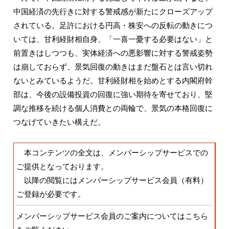
中国経済の先行きに対する警戒感が新たにクローズアップ
されている。足許における円高・株安への反転の動きにつ
いては、甘利経財相自身、「一喜一憂する必要はない」と
前置きはしつつも、実体経済への悪影響に対する警戒姿勢
は崩しておらず、景気回復の動きはまだ盤石とは言い切れ
ないとみているようだ。甘利経財相を始めとする内閣府幹
部は、今後の設備投資の回復に強い期待を寄せており、堅
調な推移を続ける個人消費との両輪で、景気の本格回復に
つなげていきたい構えだ。
本コンテンツの全文は、メンバーシップサービスでの
ご提供となっております。
以降の閲覧にはメンバーシップサービス会員（有料）
ご登録
が必要です。
メンバーシップサービス会員のご案内についてはこちら