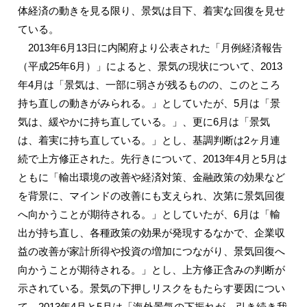
体経済の動きを見る限り、景気は目下、着実な回復を見せ
ている。
2013年6月13日に内閣府より公表された「月例経済報告
（平成25年6月）」によると、景気の現状について、2013
年4月は「景気は、一部に弱さが残るものの、このところ
持ち直しの動きがみられる。」としていたが、5月は「景
気は、緩やかに持ち直している。」、更に6月は「景気
は、着実に持ち直している。」とし、基調判断は2ヶ月連
続で上方修正された。先行きについて、2013年4月と5月は
ともに「輸出環境の改善や経済対策、金融政策の効果など
を背景に、マインドの改善にも支えられ、次第に景気回復
へ向かうことが期待される。」としていたが、6月は「輸
出が持ち直し、各種政策の効果が発現するなかで、企業収
益の改善が家計所得や投資の増加につながり、景気回復へ
向かうことが期待される。」とし、上方修正含みの判断が
示されている。景気の下押しリスクをもたらす要因につい
て、2013年4月と5月は「海外景気の下振れが、引き続き我