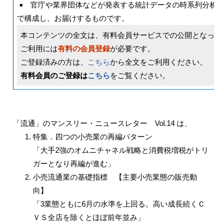
官庁や業界団体などが発表する統計データの時系列分析
で構成し、お届けするものです。
本コンテンツの全文は、有料会員サービスでの公開となって
ご利用には
有料の会員登録
が必要です。
ご登録済みの方は、
こちら
から全文をご利用ください。
有料会員のご登録は
こちら
をご覧ください。
「流通」のマンスリー・ニュースレター Vol.14 は、
特集．四つの小売業の再編パターン
「大手2強のオムニチャネル戦略と消費税増税がトリ
ガーとなり再編が進む」
小売流通業の基礎指標 【主要小売業態の販売動
向】
「3業態ともに6月の水準を上回る。高い成長続くＣ
ＶＳ全店を除くとほぼ前年並み」