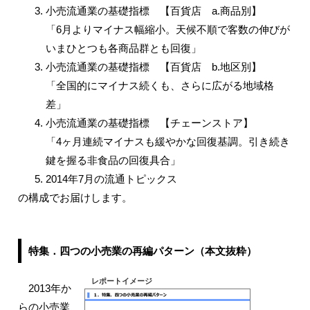
小売流通業の基礎指標 【百貨店 a.商品別】
「6月よりマイナス幅縮小。天候不順で客数の伸びが
いまひとつも各商品群とも回復」
小売流通業の基礎指標 【百貨店 b.地区別】
「全国的にマイナス続くも、さらに広がる地域格
差」
小売流通業の基礎指標 【チェーンストア】
「4ヶ月連続マイナスも緩やかな回復基調。引き続き
鍵を握る非食品の回復具合」
2014年7月の流通トピックス
の構成でお届けします。
特集．四つの小売業の再編パターン（本文抜粋）
レポートイメージ
2013年か
らの小売業