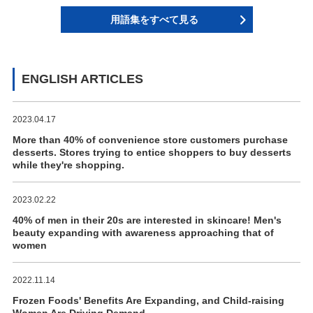
用語集をすべて見る
ENGLISH ARTICLES
2023.04.17
More than 40% of convenience store customers purchase
desserts. Stores trying to entice shoppers to buy desserts
while they're shopping.
2023.02.22
40% of men in their 20s are interested in skincare! Men's
beauty expanding with awareness approaching that of
women
2022.11.14
Frozen Foods' Benefits Are Expanding, and Child-raising
Women Are Driving Demand