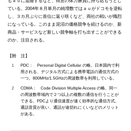
もａｕに追随するなど、得意の体力勝負に持ち込もうとし
ている。2004年８月単月の純増数ではａｕがドコモを逆転
し、３カ月ぶりに首位に返り咲くなど、両社の戦いが熾烈
になっている。このまま泥沼の価格競争を続けるのか、新
商品・サービスなど新しい競争軸を打ち出すことができる
のか、注目される。
【附 注】
1
PDC： Personal Digital Cellular の略。日本国内で利
用される、デジタル方式による携帯電話の通信方式の
一つ。800MHz/1.5GHzの周波数帯を利用している。
2
CDMA： Code Division Multiple Access の略。同一
の周波数帯域内で２つ以上の複数の通信を行うことが
できる。PDCより通信速度が速く効率的な通信方式。
通話音質が良い、通話が途切れにくいなどのメリット
がある。