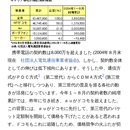
キャリア各社の累計契約者数
携帯電話の契約数は8,000万を超えました (2004年８月末
現在
社団法人電気通信事業者協会
)。しかし、契約数全体
としての伸びは低下傾向にあります。そうした中、通信方
1
2
式がＰＤＣ方式
（第二世代）からＣＤＭＡ方式
(第三世
代) へと移行しつつあり、第三世代の普及を巡る各社の動
きが活発になっています。今年１～８月の契約者数の純増
累計では、昨年に引き続き、ａｕがドコモを超えました。
この背景には、ａｕがドコモに先行して、第三世代のパケ
ット定額制を開始して価格を下げたことがあると思われま
す。ドコモもこれに追随したため、価格競争の火ぶたが切