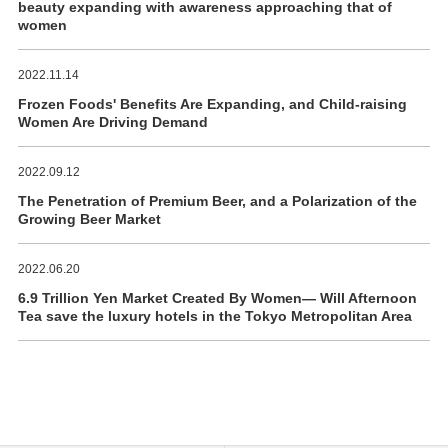
beauty expanding with awareness approaching that of
women
2022.11.14
Frozen Foods' Benefits Are Expanding, and Child-raising
Women Are Driving Demand
2022.09.12
The Penetration of Premium Beer, and a Polarization of the
Growing Beer Market
2022.06.20
6.9 Trillion Yen Market Created By Women― Will Afternoon
Tea save the luxury hotels in the Tokyo Metropolitan Area