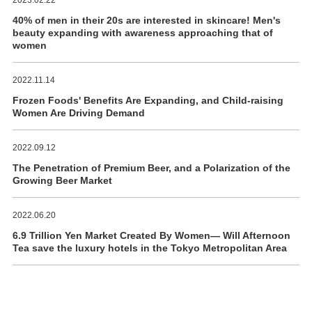
2023.02.22
40% of men in their 20s are interested in skincare! Men's
beauty expanding with awareness approaching that of
women
2022.11.14
Frozen Foods' Benefits Are Expanding, and Child-raising
Women Are Driving Demand
2022.09.12
The Penetration of Premium Beer, and a Polarization of the
Growing Beer Market
2022.06.20
6.9 Trillion Yen Market Created By Women― Will Afternoon
Tea save the luxury hotels in the Tokyo Metropolitan Area