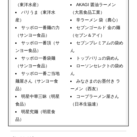
（東洋水産）
AKAGI 醤油ラーメン
バリうま（東洋水
（大黒食品工業）
産）
辛ラーメン 袋（農心）
サッポロ一番麺の力
セブンゴールド 金の麺
（サンヨー食品）
（セブン＆アイ）
サッポロ一番頂（サ
セブンプレミアムの袋め
ンヨー食品）
ん
サッポロ一番袋麺
トップバリュの袋めん
（サンヨー食品）
ローソンセレクトの袋め
サッポロ一番ご当地
ん
麺屋さん（サンヨー食
みなさまのお墨付き ラ
品）
ーメン（西友）
明星中華三昧（明星
コープラーメン屋さん
食品）
（日本生協連）
明星究麺（明星食
品）