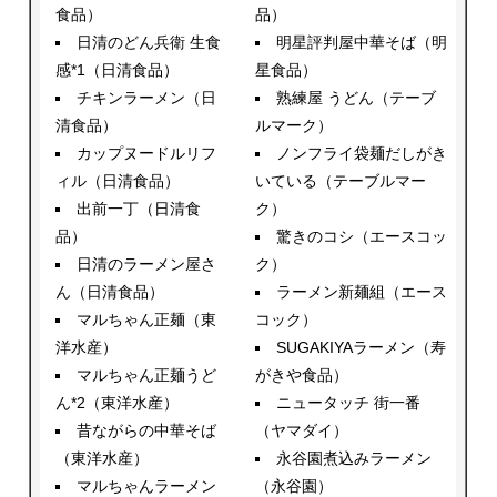
食品）
品）
日清のどん兵衛 生食
明星評判屋中華そば（明
感*1（日清食品）
星食品）
チキンラーメン（日
熟練屋 うどん（テーブ
清食品）
ルマーク）
カップヌードルリフ
ノンフライ袋麺だしがき
ィル（日清食品）
いている（テーブルマー
出前一丁（日清食
ク）
品）
驚きのコシ（エースコッ
日清のラーメン屋さ
ク）
ん（日清食品）
ラーメン新麺組（エース
マルちゃん正麺（東
コック）
洋水産）
SUGAKIYAラーメン（寿
マルちゃん正麺うど
がきや食品）
ん*2（東洋水産）
ニュータッチ 街一番
昔ながらの中華そば
（ヤマダイ）
（東洋水産）
永谷園煮込みラーメン
マルちゃんラーメン
（永谷園）