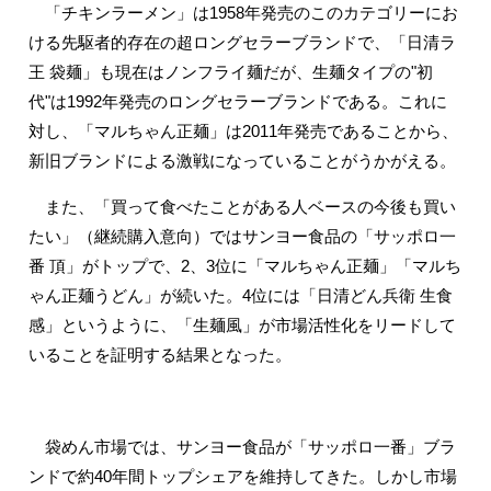
「チキンラーメン」は1958年発売のこのカテゴリーにお
ける先駆者的存在の超ロングセラーブランドで、「日清ラ
王 袋麺」も現在はノンフライ麺だが、生麺タイプの"初
代"は1992年発売のロングセラーブランドである。これに
対し、「マルちゃん正麺」は2011年発売であることから、
新旧ブランドによる激戦になっていることがうかがえる。
また、「買って食べたことがある人ベースの今後も買い
たい」（継続購入意向）ではサンヨー食品の「サッポロ一
番 頂」がトップで、2、3位に「マルちゃん正麺」「マルち
ゃん正麺うどん」が続いた。4位には「日清どん兵衛 生食
感」というように、「生麺風」が市場活性化をリードして
いることを証明する結果となった。
袋めん市場では、サンヨー食品が「サッポロ一番」ブラ
ンドで約40年間トップシェアを維持してきた。しかし市場