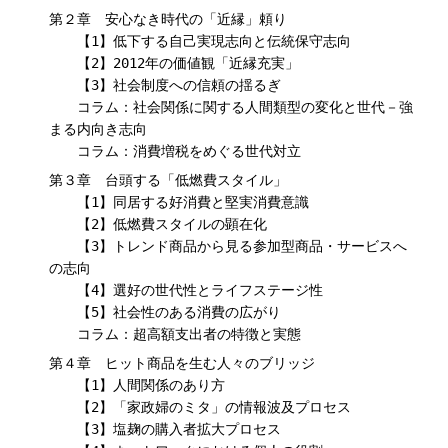
第２章 安心なき時代の「近縁」頼り
【1】低下する自己実現志向と伝統保守志向
【2】2012年の価値観「近縁充実」
【3】社会制度への信頼の揺るぎ
コラム：社会関係に関する人間類型の変化と世代－強
まる内向き志向
コラム：消費増税をめぐる世代対立
第３章 台頭する「低燃費スタイル」
【1】同居する好消費と堅実消費意識
【2】低燃費スタイルの顕在化
【3】トレンド商品から見る参加型商品・サービスへ
の志向
【4】選好の世代性とライフステージ性
【5】社会性のある消費の広がり
コラム：超高額支出者の特徴と実態
第４章 ヒット商品を生む人々のブリッジ
【1】人間関係のあり方
【2】「家政婦のミタ」の情報波及プロセス
【3】塩麹の購入者拡大プロセス