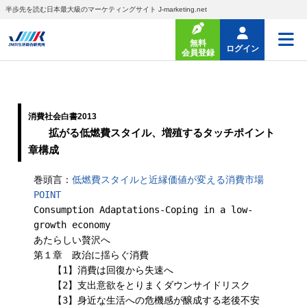
半歩先を読む日本最大級のマーケティングサイト J-marketing.net
無料
ログイン
会員登録
消費社会白書2013
拡がる低燃費スタイル、増殖するタッチポイント
章構成
巻頭言：
低燃費スタイルと近縁価値が変える消費市場
POINT
Consumption Adaptations-Coping in a low-
growth economy
あたらしい贅沢へ
第１章 政治に揺らぐ消費
【1】消費は回復から失速へ
【2】支出意欲をとりまくダウンサイドリスク
【3】身近な生活への危機感が醸成する老後不安