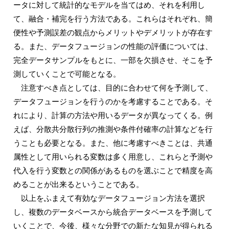
ータに対して統計的なモデルを当てはめ、それを利用し
て、融合・補完を行う方法である。これらはそれぞれ、簡
便性や予測誤差の観点からメリットやデメリットが存在す
る。また、データフュージョンの性能の評価については、
完全データサンプルをもとに、一部を欠損させ、そこを予
測していくことで可能となる。
注意すべき点としては、目的に合わせて何を予測して、
データフュージョンを行うのかを考慮することである。そ
れにより、計算の方法や用いるデータが異なってくる。例
えば、分散共分散行列の推測や条件付確率の計算などを行
うことも必要となる。また、他に考慮すべきことは、共通
属性として用いられる変数は多く用意し、これらと予測や
代入を行う変数との関係があるものを選ぶことで精度を高
めることが出来るということである。
以上をふまえて有効なデータフュージョン方法を選択
し、複数のデータベースから統合データベースを予測して
いくことで、今後、様々な分野での新たな知見が得られる