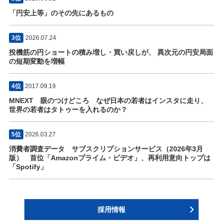
「円安上等」のその先にあるもの
3位
2026.07.24
投機筋の円ショートの積み増し・買い戻しが、 異次元の円安局面
の短期変動を増幅
4位
2017.09.19
MNEXT 眼のつけどころ なぜ日本の若者はインスタに走り、
世界の若者はタトゥーを入れるのか？
5位
2026.03.27
消費者調査データ サブスクリプションサービス（2026年3月
版） 首位「Amazonプライム・ビデオ」、再利用意向トップは
「Spotify」
採用情報