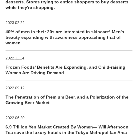
desserts. Stores trying to entice shoppers to buy desserts
while they're shopping.
2023.02.22
40% of men in their 20s are interested in skincare! Men's
beauty expanding with awareness approaching that of
women
2022.11.14
Frozen Foods' Benefits Are Expanding, and Child-raising
Women Are Driving Demand
2022.09.12
The Penetration of Premium Beer, and a Polarization of the
Growing Beer Market
2022.06.20
6.9 Trillion Yen Market Created By Women― Will Afternoon
Tea save the luxury hotels in the Tokyo Metropolitan Area