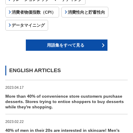
消費者物価指数（CPI）
消費性向と貯蓄性向
データマイニング
用語集をすべて見る
ENGLISH ARTICLES
2023.04.17
More than 40% of convenience store customers purchase
desserts. Stores trying to entice shoppers to buy desserts
while they're shopping.
2023.02.22
40% of men in their 20s are interested in skincare! Men's