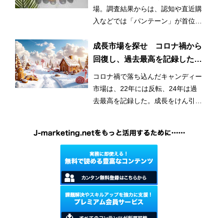
は高機能ブランド並ぶ
場。調査結果からは、認知や直近購
入などでは「パンテーン」が首位を
獲得したが、再購入意向では個性的
なブランドが上位に並んだ。
成長市場を探せ コロナ禍から
回復し、過去最高を記録したキ
ャンディー
コロナ禍で落ち込んだキャンディー
市場は、22年には反転、24年は過
去最高を記録した。成長をけん引し
ているのはグミキャンディーとみら
れている。