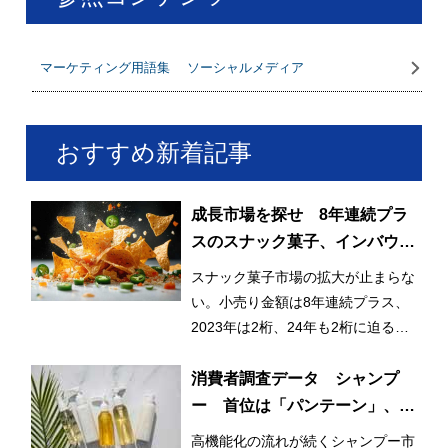
マーケティング用語集 ソーシャルメディア
おすすめ新着記事
成長市場を探せ 8年連続プラ
スのスナック菓子、インバウン
ドも貢献
スナック菓子市場の拡大が止まらな
い。小売り金額は8年連続プラス、
2023年は2桁、24年も2桁に迫る成
長で、6,000億円も射程圏内だ。
消費者調査データ シャンプ
ー 首位は「パンテーン」、迫
る「ラックス」、再購入意向に
高機能化の流れが続くシャンプー市