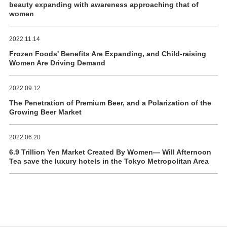
beauty expanding with awareness approaching that of
women
2022.11.14
Frozen Foods' Benefits Are Expanding, and Child-raising
Women Are Driving Demand
2022.09.12
The Penetration of Premium Beer, and a Polarization of the
Growing Beer Market
2022.06.20
6.9 Trillion Yen Market Created By Women― Will Afternoon
Tea save the luxury hotels in the Tokyo Metropolitan Area