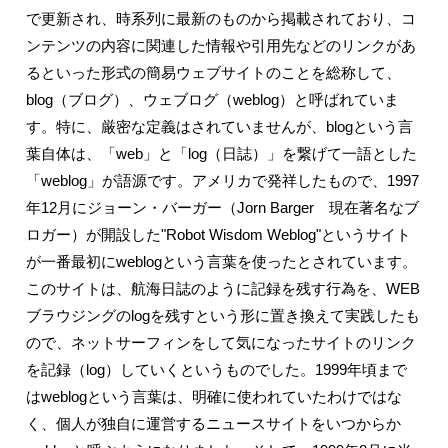
で更新され、時系列に最新のものから掲載されており、コ
ンテンツの内容に関連した情報や引用先などのリンクがあ
るといった形式の簡易ウェブサイトのことを総称して、
blog（ブログ）、ウェブログ（weblog）と呼ばれていま
す。特に、厳密な定義はされていませんが、blogという言
葉自体は、「web」と「log（日誌）」を繋げて一語とした
「weblog」が語源です。アメリカで発祥したもので、1997
年12月にジョーン・バーガー（Jorn Barger 現在著名なブ
ロガー）が開設した"Robot Wisdom Weblog"というサイト
が一番最初にweblogという言葉を使ったとされています。
このサイトは、航海日誌のように記録を残す行為を、WEB
ブラウジングのlogを残すという形に置き換えて実践したも
ので、ネットサーフィンをして気になったサイトのリンク
を記録（log）していくというものでした。1999年頃まで
はweblogという言葉は、明確に使われていたわけではな
く、個人が独自に運営するニュースサイトをいつからか