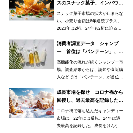
スのスナック菓子、インバウン
ドも貢献
スナック菓子市場の拡大が止まらな
い。小売り金額は8年連続プラス、
2023年は2桁、24年も2桁に迫る成
長で、6,000億円も射程圏内だ。
消費者調査データ シャンプ
ー 首位は「パンテーン」、迫
る「ラックス」、再購入意向に
高機能化の流れが続くシャンプー市
は高機能ブランド並ぶ
場。調査結果からは、認知や直近購
入などでは「パンテーン」が首位を
獲得したが、再購入意向では個性的
なブランドが上位に並んだ。
成長市場を探せ コロナ禍から
回復し、過去最高を記録したキ
ャンディー
コロナ禍で落ち込んだキャンディー
市場は、22年には反転、24年は過
去最高を記録した。成長をけん引し