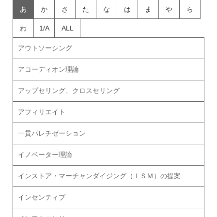
あ
か
さ
た
な
は
ま
や
ら
わ
1/A
ALL
アウトソーシング
アコーディオン理論
アップセリング、クロスセリング
アフィリエイト
一貫パレチゼーション
イノベーター理論
インストア・マーチャンダイジング（ＩＳＭ）の提案
インセンティブ