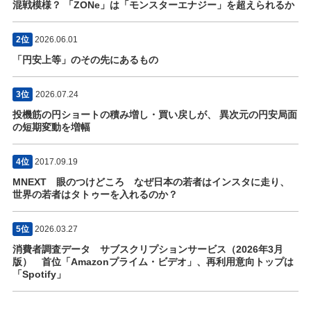
混戦模様？ 「ZONe」は「モンスターエナジー」を超えられるか
2位
2026.06.01
「円安上等」のその先にあるもの
3位
2026.07.24
投機筋の円ショートの積み増し・買い戻しが、 異次元の円安局面
の短期変動を増幅
4位
2017.09.19
MNEXT 眼のつけどころ なぜ日本の若者はインスタに走り、
世界の若者はタトゥーを入れるのか？
5位
2026.03.27
消費者調査データ サブスクリプションサービス（2026年3月
版） 首位「Amazonプライム・ビデオ」、再利用意向トップは
「Spotify」