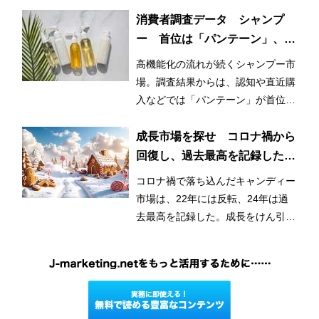
長で、6,000億円も射程圏内だ。
消費者調査データ シャンプ
ー 首位は「パンテーン」、迫
る「ラックス」、再購入意向に
高機能化の流れが続くシャンプー市
は高機能ブランド並ぶ
場。調査結果からは、認知や直近購
入などでは「パンテーン」が首位を
獲得したが、再購入意向では個性的
なブランドが上位に並んだ。
成長市場を探せ コロナ禍から
回復し、過去最高を記録したキ
ャンディー
コロナ禍で落ち込んだキャンディー
市場は、22年には反転、24年は過
去最高を記録した。成長をけん引し
ているのはグミキャンディーとみら
れている。