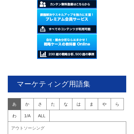
マーケティング用語集
あ
か
さ
た
な
は
ま
や
ら
わ
1/A
ALL
アウトソーシング